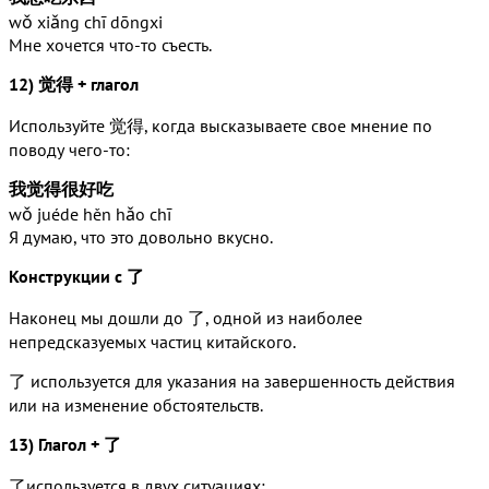
wǒ xiǎng chī dōngxi
Мне хочется что-то съесть.
12) 觉得 + глагол
Используйте 觉得, когда высказываете свое мнение по
поводу чего-то:
我觉得很好吃
wǒ juéde hěn hǎo chī
Я думаю, что это довольно вкусно.
Конструкции с 了
Наконец мы дошли до 了, одной из наиболее
непредсказуемых частиц китайского.
了 используется для указания на завершенность действия
или на изменение обстоятельств.
13) Глагол + 了
了используется в двух ситуациях: