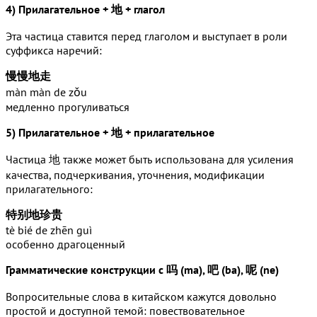
4) Прилагательное + 地 + глагол
Эта частица ставится перед глаголом и выступает в роли
суффикса наречий:
慢慢地走
màn màn de zǒu
медленно прогуливаться
5) Прилагательное + 地 + прилагательное
Частица 地 также может быть использована для усиления
качества, подчеркивания, уточнения, модификации
прилагательного:
特别地珍贵
tè bié de zhēn guì
особенно драгоценный
Грамматические конструкции с 吗 (ma), 吧 (ba), 呢 (ne)
Вопросительные слова в китайском кажутся довольно
простой и доступной темой: повествовательное