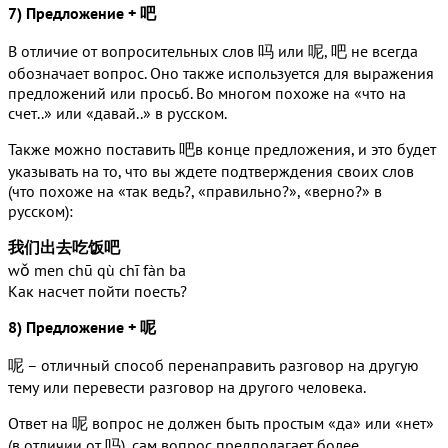
7) Предложение + 吧
В отличие от вопросительных слов 吗 или 呢, 吧 не всегда
обозначает вопрос. Оно также используется для выражения
предложений или просьб. Во многом похоже на «что на
счет..» или «давай..» в русском.
Также можно поставить 吧в конце предложения, и это будет
указывать на то, что вы ждете подтверждения своих слов
(что похоже на «так ведь?, «правильно?», «верно?» в
русском):
我们出去吃饭吧
wǒ men chū qù chī fàn ba
Как насчет пойти поесть?
8) Предложение + 呢
呢 – отличный способ перенаправить разговор на другую
тему или перевести разговор на другого человека.
Ответ на 呢 вопрос не должен быть простым «да» или «нет»
(в отличии от 吗), сам вопрос предполагает более