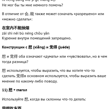
Не мог бы ты мне немного помочь?
В отличие от 会, 能 также может означать «разрешено» или
«можно сделать»:
在室内不能抽烟
zài shì nèi bù néng chōu yān
Курение внутри помещений запрещено.
Конструкции с 想 (xiǎng) и 觉得 (juéde)
想 и 觉得 оба означают «думать» или «чувствовать», но в чем
тогда разница?
想 используется, чтобы выразить, что вы хотите что-то
сделать. 觉得в основном используется, чтобы выразить ваше
мнение по какому-либо поводу.
11) 想 + глагол
Используйте 想, когда вы склонны что-то делать:
我想吃东西