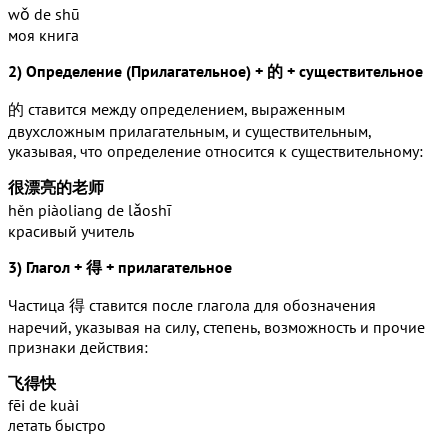
wǒ de shū
моя книга
2) Определение (Прилагательное) + 的 + cуществительное
的 ставится между определением, выраженным
двухсложным прилагательным, и существительным,
указывая, что определение относится к существительному:
很漂亮的老师
hěn piàoliang de lǎoshī
красивый учитель
3) Глагол + 得 + прилагательное
Частица 得 ставится после глагола для обозначения
наречий, указывая на силу, степень, возможность и прочие
признаки действия:
飞得快
fēi de kuài
летать быстро