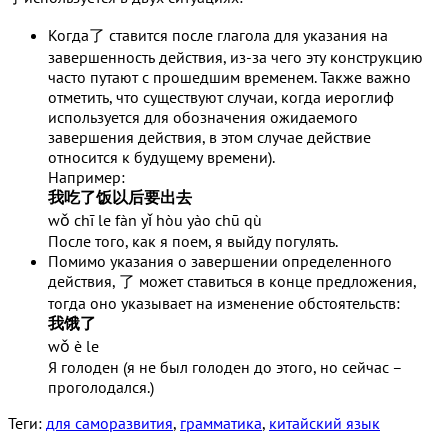
Когда了 ставится после глагола для указания на
завершенность действия, из-за чего эту конструкцию
часто путают с прошедшим временем. Также важно
отметить, что существуют случаи, когда иероглиф
используется для обозначения ожидаемого
завершения действия, в этом случае действие
относится к будущему времени).
Например:
我吃了饭以后要出去
wǒ chī le fàn yǐ hòu yào chū qù
После того, как я поем, я выйду погулять.
Помимо указания о завершении определенного
действия, 了 может ставиться в конце предложения,
тогда оно указывает на изменение обстоятельств:
我饿了
wǒ è le
Я голоден (я не был голоден до этого, но сейчас –
проголодался.)
Теги:
для саморазвития
,
грамматика
,
китайский язык