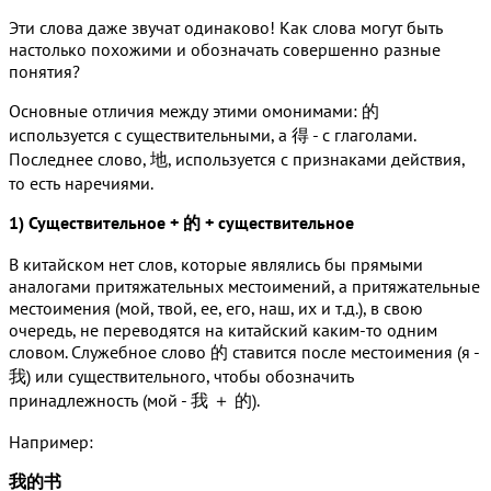
Эти слова даже звучат одинаково! Как слова могут быть
настолько похожими и обозначать совершенно разные
понятия?
Основные отличия между этими омонимами: 的
используется с существительными, а 得 - с глаголами.
Последнее слово, 地, используется с признаками действия,
то есть наречиями.
1) Существительное + 的 + существительное
В китайском нет слов, которые являлись бы прямыми
аналогами притяжательных местоимений, а притяжательные
местоимения (мой, твой, ее, его, наш, их и т.д.), в свою
очередь, не переводятся на китайский каким-то одним
словом. Служебное слово 的 ставится после местоимения (я -
我) или существительного, чтобы обозначить
принадлежность (мой - 我 ＋ 的).
Например:
我的书