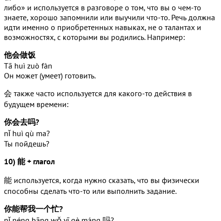
либо» и используется в разговоре о том, что вы о чем-то
знаете, хорошо запомнили или выучили что-то. Речь должна
идти именно о приобретенных навыках, не о талантах и
возможностях, с которыми вы родились. Например:
他会做饭
Tā huì zuò fàn
Он может (умеет) готовить.
会 также часто используется для какого-то действия в
будущем времени:
你会去吗?
nǐ huì qù ma?
Ты пойдешь?
10) 能 + глагол
能 используется, когда нужно сказать, что вы физически
способны сделать что-то или выполнить задание.
你能帮我一个忙?
nǐ néng bāng wǒ yī gè máng 吗?