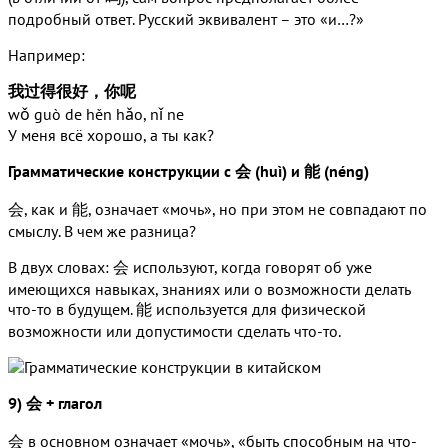
подробный ответ. Русский эквивалент – это «и…?»
Например:
我过得很好，你呢
wǒ guò de hěn hǎo, nǐ ne
У меня всё хорошо, а ты как?
Грамматические конструкции с 会 (huì) и 能 (néng)
会, как и 能, означает «мочь», но при этом не совпадают по
смыслу. В чем же разница?
В двух словах: 会 используют, когда говорят об уже
имеющихся навыках, знаниях или о возможности делать
что-то в будущем. 能 используется для физической
возможности или допустимости сделать что-то.
9) 会 + глагол
会 в основном означает «мочь», «быть способным на что-