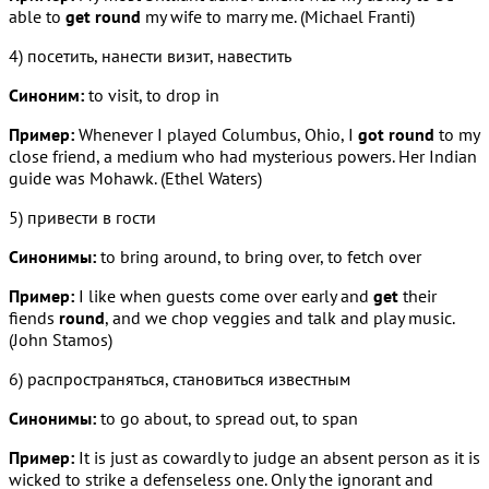
able to
get round
my wife to marry me. (Michael Franti)
4) посетить, нанести визит, навестить
Синоним:
to visit, to drop in
Пример:
Whenever I played Columbus, Ohio, I
got round
to my
close friend, a medium who had mysterious powers. Her Indian
guide was Mohawk. (Ethel Waters)
5) привести в гости
Синонимы:
to bring around, to bring over, to fetch over
Пример:
I like when guests come over early and
get
their
fiends
round
, and we chop veggies and talk and play music.
(John Stamos)
6) распространяться, становиться известным
Синонимы:
to go about, to spread out, to span
Пример:
It is just as cowardly to judge an absent person as it is
wicked to strike a defenseless one. Only the ignorant and