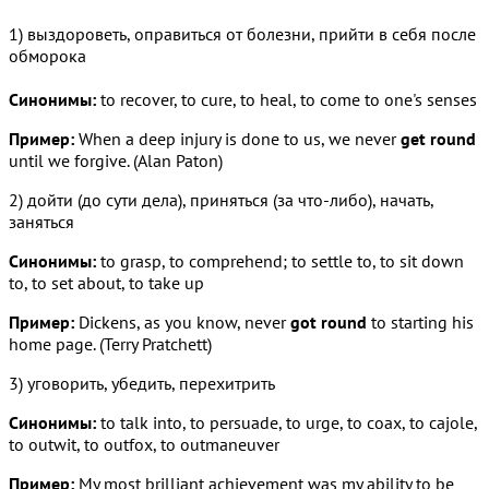
1) выздороветь, оправиться от болезни, прийти в себя после
обморока
Синонимы:
to recover, to cure, to heal, to come to one's senses
Пример:
When a deep injury is done to us, we never
get round
until we forgive. (Alan Paton)
2) дойти (до сути дела), приняться (за что-либо), начать,
заняться
Синонимы:
to grasp, to comprehend; to settle to, to sit down
to, to set about, to take up
Пример:
Dickens, as you know, never
got round
to starting his
home page. (Terry Pratchett)
3) уговорить, убедить, перехитрить
Синонимы:
to talk into, to persuade, to urge, to coax, to cajole,
to outwit, to outfox, to outmaneuver
Пример:
My most brilliant achievement was my ability to be