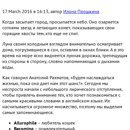
17 March 2016 в 16:13, автор
Илона Прошкина
Когда засыпает город, просыпается небо. Оно озаряется
сотнями звезд и летающих комет, показывающих свои
горящие хвосты тем, кто еще не спит.
Луна своим холодным взглядом внимательно осматривает
дома, погрузившиеся в сон, оставляя в окнах блики. А в это
время на море ясно виднеется лунная дорожка, трепещущая
из стороны в сторону, словно напоминающая о дыхании
воды.
Как говорил Анатолий Рахматов, «будем наслаждаться
жизнью, пока она дает нам этот шанс!». Сегодня мы
неспроста начали с небольшого лирического отступления,
чтобы привлечь внимание тех, кто хочет познакомиться с
самыми красивыми словами в английском языке. Их
насчитывается огромное множество, поэтому мы выделим
самые запоминающиеся.
Ailurophile
– любитель кошек
Becoming
– привлекательный