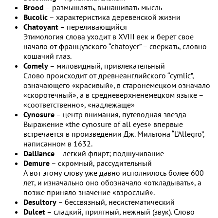
Brood
– размышлять, вынашивать мысль
Bucolic
– характеристика деревенской жизни
Chatoyant
– переливающийся
Этимология слова уходит в XVIII век и берет свое
начало от французского “chatoyer” – сверкать, словно
кошачий глаз.
Comely
– миловидный, привлекательный
Слово происходит от древнеанглийского “cymlic”,
означающего «красивый», в старонемецком означало
«скоротечный», а в средневерхненемецком языке –
«соответственно», «надлежаще»
Cynosure
– центр внимания, путеводная звезда
Выражение «the cynosure of all eyes» впервые
встречается в произведении Дж. Мильтона “L’Allegro”,
написанном в 1632.
Dalliance
– легкий флирт; подшучивание
Demure
– скромный, рассудительный
А вот этому слову уже давно исполнилось более 600
лет, и изначально оно обозначало «откладывать», а
позже приняло значение «взрослый».
Desultory
– бессвязный, несистематический
Dulcet
– сладкий, приятный, нежный (звук). Слово