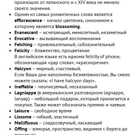
произошло от латинского и с XIV века не меняло
своего значения.
Одним из самых романтичных слова является
efflorescence
– начало цветения, синонимом к
которому является
blossoming
.
Evanescent
– исчезающий, мимолетный, незаметный
Evocative
– вызывающий воспоминания
Fetching
– привлекательный, соблазнительный
Felicity
– блаженство, процветание
В английском языке есть идиома felicity of phrase,
обозначающая «дар слова», «красноречие».
Halcyon
– мирный, счастливый.
Если Ваши дни наполнены безмятежностью, Вы смело
можете сказать: «I have halcyon days».
Ineffable
– неописуемый, несказанный
Lagniappe
(в американском разговорном lagnappe,
lanyap) – небольшой подарок, который прилагается к
покупке. Также может обозначать премию и чаевые.
Leisure
– свободное время
Lissome
– гибкий, эластичный
Mellifluous
– сладкозвучный, ласкающий
Offing
– взморье, пространство, видимое с берега до
горизонта