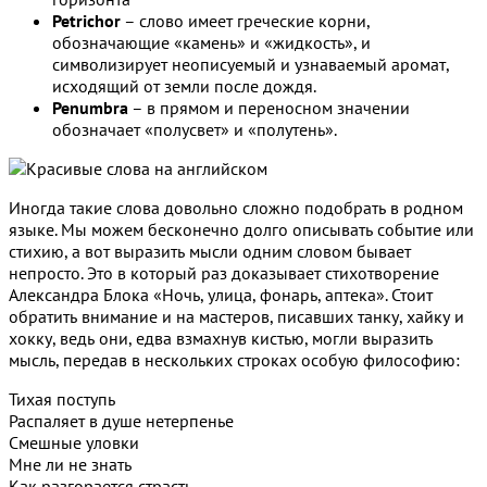
Petrichor
– слово имеет греческие корни,
обозначающие «камень» и «жидкость», и
символизирует неописуемый и узнаваемый аромат,
исходящий от земли после дождя.
Penumbra
– в прямом и переносном значении
обозначает «полусвет» и «полутень».
Иногда такие слова довольно сложно подобрать в родном
языке. Мы можем бесконечно долго описывать событие или
стихию, а вот выразить мысли одним словом бывает
непросто. Это в который раз доказывает стихотворение
Александра Блока «Ночь, улица, фонарь, аптека». Стоит
обратить внимание и на мастеров, писавших танку, хайку и
хокку, ведь они, едва взмахнув кистью, могли выразить
мысль, передав в нескольких строках особую философию:
Тихая поступь
Распаляет в душе нетерпенье
Смешные уловки
Мне ли не знать
Как разгорается страсть