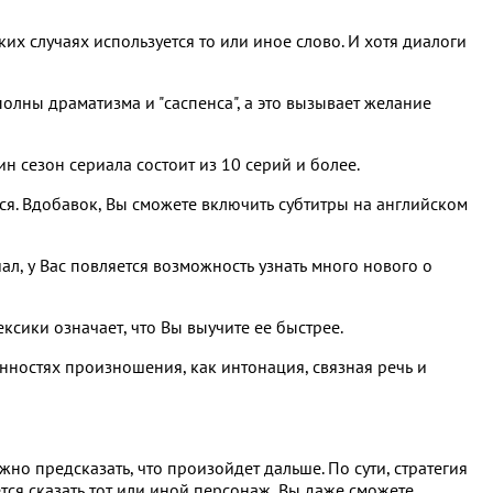
ких случаях используется то или иное слово. И хотя диалоги
олны драматизма и "саспенса", а это вызывает желание
ин сезон сериала состоит из 10 серий и более.
тся. Вдобавок, Вы сможете включить субтитры на английском
л, у Вас повляется возможность узнать много нового о
ксики означает, что Вы выучите ее быстрее.
енностях произношения, как интонация, связная речь и
жно предсказать, что произойдет дальше. По сути, стратегия
ся сказать тот или иной персонаж, Вы даже сможете