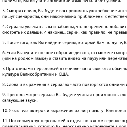
понимать, Вы выучите английский язык легко и без усилий.
3. Смотря сериал, Вы будете воспринимать употребление англи
пишут сценаристы, они максимально приближены к естестве
4. Сериалы увлекательны и забавны, что непременно добавит 
смотреть их дальше. И наконец, серии, как правило, не превыш
5. После того, как Вы найдете сериал, который Вам по душе, 
6. Если Вы купите полное собрание дисков, то сможете смотр
(или на родном языке) и ставить видео на паузу или перематы
7. Прототипами персонажей в сериале часто являются обычны
культуре Великобритании и США.
8. Слова и выражения в сериалах часто повторяются одними и
9. При просмотре сериала Вы будете учиться произносить сло
связующие звуки.
10. Язык тела актеров и выражения их лиц помогут Вам понять
11. Поскольку круг персонажей в отдельно взятом сериале огр
предугадывания, которую Вы неосознанно используете в родн