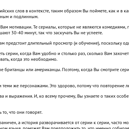
йских слов в контексте, таким образом Вы поймете, как и в ка
нным и подлинным.
Вам мотивации. Те сериалы, которые не являются комедиями, п
ают 30-40 минут, так что заскучать Вы не успеете.
Вам предстоит длительный просмотр (и обучение), поскольку од
еть серии, когда Вам удобно и столько раз, сколько Вам захоче
вать, когда это необходимо.
е британцы или американцы. Поэтому, когда Вы смотрите сериа
 теми же персонажами. Это здорово, потому что повторение ле
ва и выражения. И, ко всему прочему, Вы узнаете о таких особ
 то, что они говорят.
аничен, а история разворачивается от серии к серии, часто мо
ом языке, поможет Вам предположить то, что именно собирает