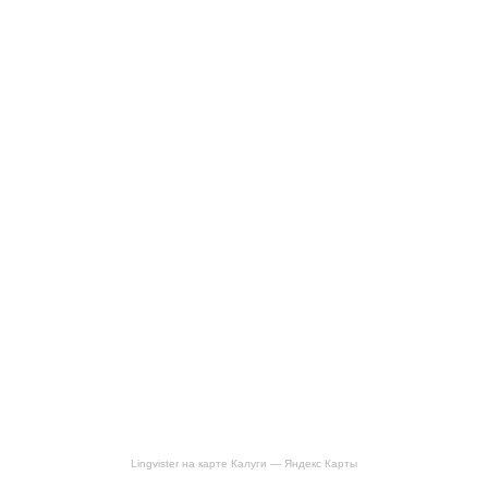
Lingvister на карте Калуги — Яндекс Карты