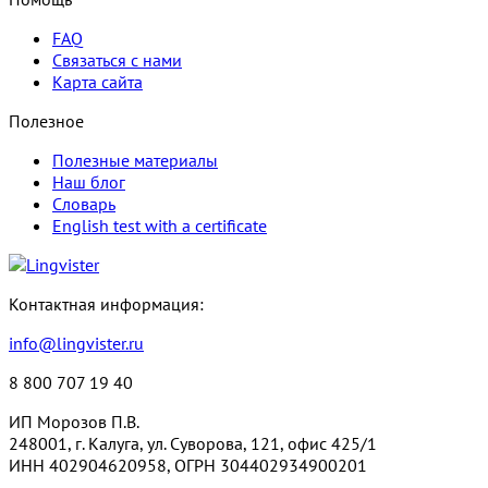
FAQ
Связаться с нами
Карта сайта
Полезное
Полезные материалы
Наш блог
Словарь
English test with a certificate
Контактная информация:
info@lingvister.ru
8 800 707 19 40
ИП Морозов П.В.
248001, г. Калуга, ул. Суворова, 121, офис 425/1
ИНН 402904620958, ОГРН 304402934900201