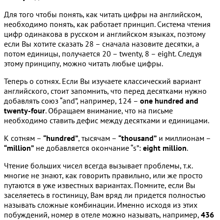
Для того чтобы понять, как читать цифры на английском,
необходимо понять, как работает принцип. Система чтения
цифр одинакова в русском и английском языках, поэтому
если Вы хотите сказать 28 – сначала назовите десятки, а
потом единицы, получается 20 – twenty, 8 – eight. Следуя
этому принципу, можно читать любые цифры.
Теперь о сотнях. Если Вы изучаете классический вариант
английского, стоит запомнить, что перед десятками нужно
добавлять союз “and”, например, 124 –
one hundred and
twenty-four
. Обращаем внимание, что на письме
необходимо ставить дефис между десятками и единицами.
К сотням –
“hundred”
, тысячам –
“thousand”
и миллионам –
“million”
не добавляется окончание “s”:
eight million
.
Чтение больших чисел всегда вызывает проблемы, т.к.
многие не знают, как говорить правильно, или же просто
путаются в уже известных вариантах. Помните, если Вы
заселяетесь в гостиницу, Вам вряд ли придется полностью
называть сложные комбинации. Именно исходя из этих
побуждений, номер в отеле можно называть, например,
436