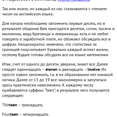
Так или иначе, но каждый из нас сталкивается с чтением
чисел на английском языке.
Для начала необходимо запомнить первые десять, но в
результате общения Вам пригодятся десятки, сотни, тысячи и
миллионы, ведь британцы и американцы хоть и не любят
говорить о заработной плате, но обожают обсуждать все в
цифрах. Неоднократно замечено, что статистика за
границей подсчитывает буквально каждый аспект жизни,
поэтому будьте готовы обсудить все на языке математики.
Итак, счет от одного до десяти, уверена, знают все. Далее
следует одиннадцать –
eleven
и двенадцать –
twelve
. Их
просто нужно запомнить, т.к. в их образовании нет никакой
логики. Далее от 13 до 19 все закономерно и запутаться
здесь практически невозможно. К каждому числу
прибавляется суффикс “teen”, в результате чего получается
следующее:
Thir
teen
– тринадцать
Four
teen
– четырнадцать