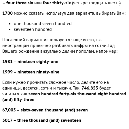
– four three six
или
four thirty-six
(четыре тридцать шесть).
1700
можно сказать, используя два варианта, выбирать Вам:
one thousand seven hundred
seventeen hundred
Последний вариант используется чаще всего, т.к.
иностранцам привычно разбивать цифры на сотни. Год
Вашего рождения визуально делим пополам, например:
1981 – nineteen eighty-one
1999 – nineteen ninety-nine
Если нужно прочитать сложное число, делите его на
единицы, десятки, сотни и тысячи. Так,
746,853
будет
читаться как
seven hundred forty-six thousand eight hundred
(and) fifty-three
67,005 – sixty-seven thousand (and) seven
3017 – three thousand (and) seventeen