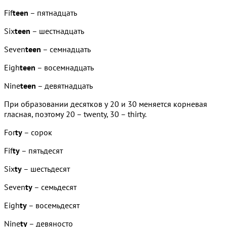
Fif
teen
– пятнадцать
Six
teen
– шестнадцать
Seven
teen
– семнадцать
Eigh
teen
– восемнадцать
Nine
teen
– девятнадцать
При образовании десятков у 20 и 30 меняется корневая
гласная, поэтому 20 – twenty, 30 – thirty.
For
ty
– сорок
Fif
ty
– пятьдесят
Six
ty
– шестьдесят
Seven
ty
– семьдесят
Eigh
ty
– восемьдесят
Nine
ty
– девяносто