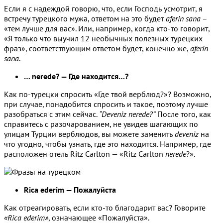
Если я с надеждой говорю, что, если Господь усмотрит, я
встречу турецкого мужа, ответом на это будет
aferin sana
–
«тем лучше для вас». Или, например, когда кто-то говорит,
«Я только что выучил 12 необычных полезных турецких
фраз», соответствующим ответом будет, конечно же,
aferin
sana
.
… nerede? — Где находится…?
Как по-турецки спросить «Где твой верблюд?»? Возможно,
при случае, понадобится спросить и такое, поэтому лучше
разобраться с этим сейчас.
“Deveniz nerede?”
После того, как
справитесь с разочарованием, не увидев шагающих по
улицам Турции верблюдов, вы можете заменить
deveniz
на
что угодно, чтобы узнать, где это находится. Например, где
расположен отель Ritz Carlton — «Ritz Carlton
nerede
?».
Rica ederim — Пожалуйста
Как отреагировать, если кто-то благодарит вас? Говорите
«Rica ederim»
, означающее «Пожалуйста».