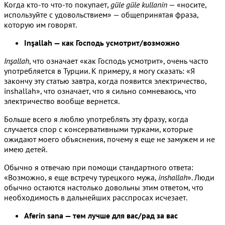
Когда кто-то что-то покупает,
güle güle kullanin
— «носите,
используйте с удовольствием» — общепринятая фраза,
которую им говорят.
Inşallah — как Господь усмотрит/возможно
Inşallah
, что означает «как Господь усмотрит», очень часто
употребляется в Турции. К примеру, я могу сказать: «Я
закончу эту статью завтра, когда появится электричество,
inshallah», что означает, что я сильно сомневаюсь, что
электричество вообще вернется.
Больше всего я люблю употреблять эту фразу, когда
случается спор с консервативными турками, которые
ожидают моего объяснения, почему я еще не замужем и не
имею детей.
Обычно я отвечаю при помощи стандартного ответа:
«Возможно, я еще встречу турецкого мужа,
inshallah
». Люди
обычно остаются настолько довольны этим ответом, что
необходимость в дальнейших расспросах исчезает.
Aferin sana — тем лучше для вас/рад за вас