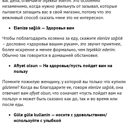
вас дела, отвечайте
teşekkür ederim
. Это особенно
незаменимо, когда нужно увильнуть от зазывал, которые
пытаются затащить вас в свой магазин, потому что это
вежливый способ сказать «мне это не интересно».
Elenize sağlık — Здоровья вам
Чтобы поблагодарить хозяина за еду, скажите
elenize sağılık
– дословно «здоровья вашим рукам», это звучит приятнее,
более искренне и менее формально, чем
teşekkür ederim
.
Обычно так говорится в домашней обстановке.
Afiyet olsun — На здоровье/пусть пойдет вам на
пользу
Помните пожилую женщину, у которой вы только что купили
gözleme
? Когда вы благодарите ее, говоря
elenize sağılık
, она
отвечает вам
afiyet olsun
, что означает «пусть пойдет вам на
пользу» и может быть сказано как до, так и во время или
после еды.
Güle güle kullanin — носите с удовольствием/
используйте с улыбкой