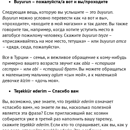
Buyurun – пожалуйста/а вот и вы/проходите
Следующая вещь, которую вы услышите — это
buyurun
.
Buyurun
можно условно перевести как «а вот и вы»,
«проходите», «входите в мой магазин» и так далее. Вы также
говорите так, например, когда хотите уступить место в
автобусе пожилому человеку. Скажите
buyurun teyze
–
«присаживайтесь на мое место, тетушка» – или
buyurun amca
– «дядя, сюда, пожалуйста».
Все в Турции – семья, и вежливое обращение к кому-нибудь
примерно вашего возраста звучит как
abla – «старшая
сестра»
– или
abi – «старший брат»
. Вы можете обращаться
к маленькому мальчику
oglum
«сын мой», а к маленькой
девочке
kizim
– «дочь моя».
Teşekkür ederim — Спасибо вам
Вы, возможно, уже знаете, что
teşekkür ederim
означает
«спасибо вам», но знаете ли вы, насколько полезной
является эта фраза? Если пригласивший вас хозяин
собирается уже в третий раз наполнить вашу тарелку,
скажите
teşekkür ederim
. Если кто-то спрашивает, как вы, как у