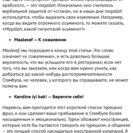
арабского, — это
maşallah
. Изначально оно считалось
вербальной защитой от «сглаза», но в наши дни
maşallah
используется, чтобы выразить свое изумление. Например,
когда вы видите огромного осьминога, то можете сказать,
«
Maşallah
, какой гигантский осьминог!»
Maalesef — К сожалению
Maalesef
, мы подходим к концу этой статьи. Это слово
означает «к сожалению», и есть довольно большая
вероятность, что вы услышите его в ресторанах, если нет
того, что вы заказали, или когда вам нужно узнать, как
добраться до какой-нибудь достопримечательности
Стамбула, но человек, у которого вы спрашиваете, не может
помочь вам.
Kendine iyi bak! — Берегите себя!
Надеюсь, вам пригодится этот короткий список турецких
фраз, и они сделают ваше пребывание в Стамбуле более
насыщенным и эмоционально. Турки обожают иностранцев,
которые хотя бы пытаются говорить на турецком, а общение
– это лучший способ насладиться иностранной культурой. Я