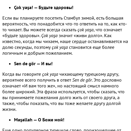
Çok yaşa! — Будьте здоровы!
Если вы планируете посетить Стамбул зимой, есть большая
вероятность, что понадобится что-то ответить на то, как кто-
то чихает. Вы можете всегда сказать
çok yaşa
, что означает
«будьте здоровы».
Çok yaşa
значит «живи долго». Как
известно, когда мы чихаем, наше сердце останавливается на
долю секунды, поэтому
çok yaşa
становится еще более
логичным и добрым пожеланием.
Sen de gör — И вы!
Когда вы говорите
çok yaşa
чихающему турецкому другу,
вероятнее всего получить в ответ
Sen de gör
. Это дословно
означает «И вам того же», но настоящий смысл намного
более широкий. Эта фраза используется, чтобы сказать, что
вы принимаете пожелания долго жить от своего друга, а
также, чтобы показать, что вы тоже желаете другу долгой
жизни.
Maşallah — О Боже мой!
Еще одно популярное турецкое слово, произошедшее от