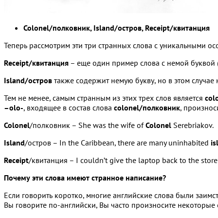
Colonel/полковник, Island/остров, Receipt/квитанция
Теперь рассмотрим эти три странных слова с уникальными ос
Receipt/квитанция
– еще один пример слова с немой буквой 
Island/остров
также содержит немую букву, но в этом случае 
Тем не менее, самым странным из этих трех слов является
col
–olo-
, входящее в состав слова
colonel/полковник
, произнос
Colonel
/полковник – She was the wife of
Colonel
Serebriakov.
Island
/остров – In the Caribbean, there are many uninhabited
is
Receipt
/квитанция – I couldn’t give the laptop back to the stor
Почему эти слова имеют странное написание?
Если говорить коротко, многие английские слова были заим
Вы говорите по-английски, Вы часто произносите некоторые 