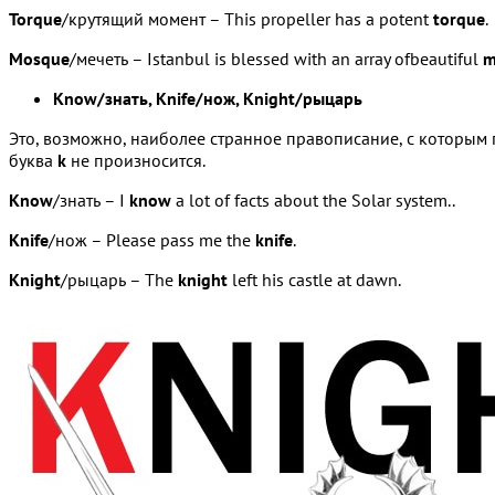
Torque
/крутящий момент – This propeller has a potent
torque
.
Mosque
/мечеть – Istanbul is blessed with an array ofbeautiful
m
Know/знать, Knife/нож, Knight/рыцарь
Это, возможно, наиболее странное правописание, с которым 
буква
k
не произносится.
Know
/знать – I
know
a lot of facts about the Solar system..
Knife
/нож – Please pass me the
knife
.
Knight
/рыцарь – The
knight
left his castle at dawn.