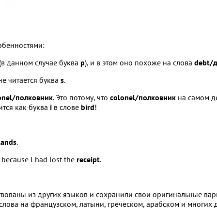
обенностями:
(в данном случае буква
р
), и в этом оно похоже на слова
debt/
не читается буква
s
.
onel/полковник
. Это потому, что
colonel/полковник
на самом де
ится как буква
i
в слове
bird
!
lands
.
e because I had lost the
receipt
.
ствованы из других языков и сохранили свои оригинальные ва
слова на французском, латыни, греческом, арабском и многих 