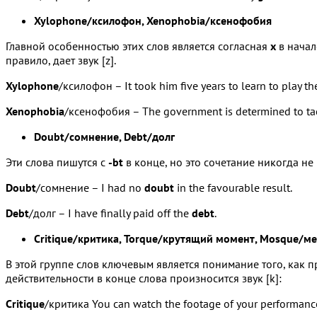
Xylophone/ксилофон, Xenophobia/ксенофобия
Главной особенностью этих слов является согласная
х
в начал
правило, дает звук [z].
Xylophone
/ксилофон – It took him five years to learn to play t
Xenophobia
/ксенофобия – The government is determined to ta
Doubt/сомнение, Debt/долг
Эти слова пишутся с
-bt
в конце, но это сочетание никогда не
Doubt
/сомнение – I had no
doubt
in the favourable result.
Debt
/долг – I have finally paid off the
debt
.
Critique/критика, Torque/крутящий момент, Mosque/ме
В этой группе слов ключевым является понимание того, как 
действительности в конце слова произносится звук [k]:
Critique
/критика You can watch the footage of your performanc