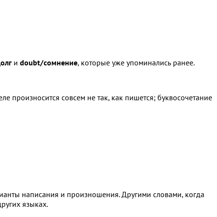
долг
и
doubt/сомнение
, которые уже упоминались ранее.
ле произносится совсем не так, как пишется; буквосочетание
рианты написания и произношения. Другими словами, когда
других языках.