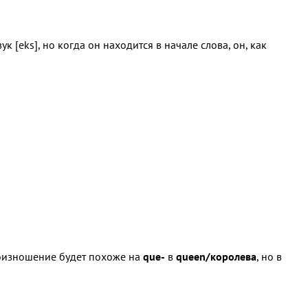
к [eks], но когда он находится в начале слова, он, как
роизношение будет похоже на
que-
в
queen/королева
, но в