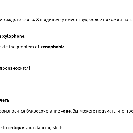
е каждого слова.
X
в одиночку имеет звук, более похожий на зву
he
xylophone
.
ckle the problem of
xenophobia
.
 произносится!
четь
произносится буквосочетание
-que
. Вы можете подумать, что п
e to
critique
your dancing skills.