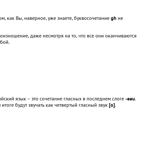
том, как Вы, наверное, уже знаете, буквосочетание
gh
не
роизношение, даже несмотря на то, что все они оканчиваются
бой.
йский язык – это сочетание гласных в последнем слоге
-eau
.
 итоге будут звучать как четвертый гласный звук
[o]
.