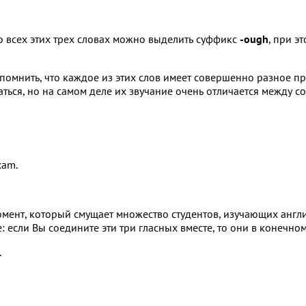
 всех этих трех словах можно выделить суффикс
-ough
, при э
спомнить, что каждое из этих слов имеет совершенно разное п
ться, но на самом деле их звучание очень отличается между со
xam.
мент, который смущает множество студентов, изучающих англи
 если Вы соедините эти три гласных вместе, то они в конечном
.