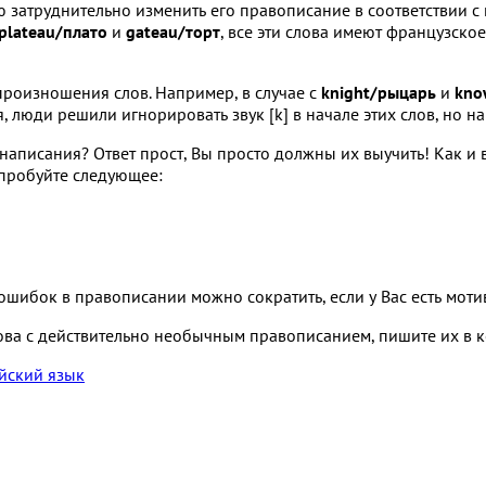
ую затруднительно изменить его правописание в соответствии с
plateau/плато
и
gateau/торт
, все эти слова имеют французск
произношения слов. Например, в случае с
knight/рыцарь
и
kno
 люди решили игнорировать звук [k] в начале этих слов, но н
 написания? Ответ прост, Вы просто должны их выучить! Как и 
пробуйте следующее:
 ошибок в правописании можно сократить, если у Вас есть мо
ова с действительно необычным правописанием, пишите их в к
йский язык