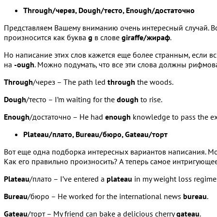
Through/через, Dough/тесто, Enough/достаточно
Представляем Вашему вниманию очень интересный случай. Во
произносится как буква
g
в слове
giraffe/жираф
.
Но написание этих слов кажется еще более странным, если в
на
-ough
. Можно подумать, что все эти слова должны рифмова
Through
/через – The path led
through
the woods.
Dough
/тесто – I’m waiting for the
dough
to rise.
Enough
/достаточно – He had
enough
knowledge to pass the e
Plateau/плато, Bureau/бюро, Gateau/торт
Вот еще одна подборка интересных вариантов написания. Мо
Как его правильно произносить? А теперь самое интригующее:
Plateau
/плато – I’ve entered a
plateau
in my weight loss regime
Bureau
/бюро – He worked for the international news
bureau
.
Gateau
/торт – My friend can bake a delicious cherry
gateau
.