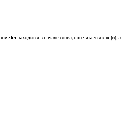
тание
kn
находится в начале слова, оно читается как
[n]
, а