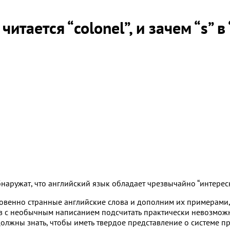
итается “colonel”, и зачем “s” в 
аружат, что английский язык обладает чрезвычайно “интересн
ровенно странные английские слова и дополним их примерами,
ов с необычным написанием подсчитать практически невозмож
лжны знать, чтобы иметь твердое представление о системе пр