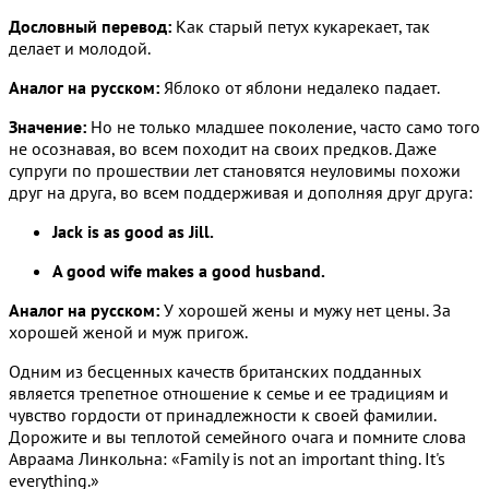
Дословный перевод:
Как старый петух кукарекает, так
делает и молодой.
Аналог на русском:
Яблоко от яблони недалеко падает.
Значение:
Но не только младшее поколение, часто само того
не осознавая, во всем походит на своих предков. Даже
супруги по прошествии лет становятся неуловимы похожи
друг на друга, во всем поддерживая и дополняя друг друга:
Jack is as good as Jill.
A good wife makes a good husband.
Аналог на русском:
У хорошей жены и мужу нет цены. За
хорошей женой и муж пригож.
Одним из бесценных качеств британских подданных
является трепетное отношение к семье и ее традициям и
чувство гордости от принадлежности к своей фамилии.
Дорожите и вы теплотой семейного очага и помните слова
Авраама Линкольна: «Family is not an important thing. It's
everything.»