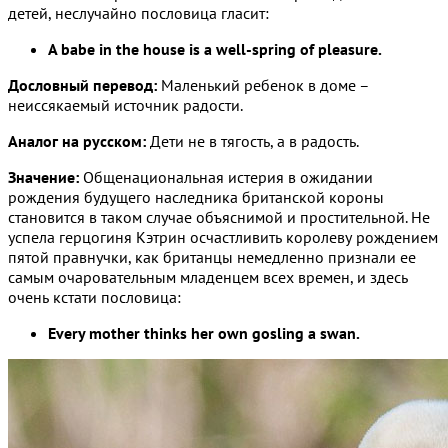
детей, неслучайно пословица гласит:
A babe in the house is a well-spring of pleasure.
Дословный перевод:
Маленький ребенок в доме –
неиссякаемый источник радости.
Аналог на русском:
Дети не в тягость, а в радость.
Значение:
Общенациональная истерия в ожидании
рождения будущего наследника британской короны
становится в таком случае объяснимой и простительной. Не
успела герцогиня Кэтрин осчастливить королеву рождением
пятой правнучки, как британцы немедленно признали ее
самым очаровательным младенцем всех времен, и здесь
очень кстати пословица:
Every mother thinks her own gosling a swan.