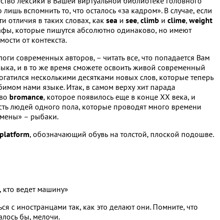
чество лексики в Вашей виртуальной библиотеке головного
лишь вспомнить то, что осталось «за кадром». В случае, если
ти отличия в таких словах, как
sea
и
see
,
climb
и
clime
,
weight
графы, которые пишутся абсолютно одинаково, но имеют
имости от контекста.
оги современных авторов, – читать все, что попадается Вам
языка, и в то же время сможете освоить живой современный
богатился несколькими десятками новых слов, которые теперь
бимом нами языке. Итак, в самом верху хит парада
ово
bromance
, которое появилось еще в конце XX века, и
зость людей одного пола, которые проводят много времени
емены» – рыбаки.
platform
, обозначающий обувь на толстой, плоской подошве.
о, кто ведет машину»
я с иностранцами так, как это делают они. Помните, что
алось бы, мелочи.