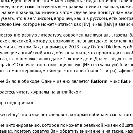
ском. Единственное, что может смущать, - недостаточное коли
ее, то нет смысла изучать все правила чтения с начала, можно 
на все правила, т.к. именно в этом случае они помогут Вам най
узнать, что в английском, впрочем, как и в русском, есть омо
 слово
live
, которое может читаться как [liv] и как [laiv] в завис
постоянно разную литературу, современные журналы, газеты, бл
веке с лексикой, которую, возможно, не знают даже носители 
и и сленгом. Так, например, в 2013 году Oxford Dictionary о
учающие английский язык, обязаны знать, что происходит в лю
ла, т.к. о нем уже знают даже 4-летние дети. Далее следует сл
Magazine”. Означает оно гомосоциальную (НЕ сексуальную) бли
ты, компьютерщики, «геймеры» (от слова “game” – игра), «фиш
не было в обиходе. Одним из них является
flatform
, микс
flat
и
раетесь читать журналы на английском:
ора подстричься
“secretary”, что означает «человек, который набирает смс за тог
ние интонированию, которое поможет в реальной жизни общатьс
ыках, поэтому советую Вам обратить внимание и на такие, каз