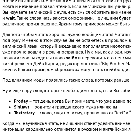
Чтение на английском не многим отличается от чтения на рус
мозга и незнание правил чтения. Если английский Вы учили ран
Вы изучаете английский с нуля, есть смысл обратить внимание 
и
wait
. Такие слова называются омофонами. Не лишним будет 
различное произношение. Ярким тому примером может быть
Для того чтобы читать хорошо, нужно вообще читать! Читать 
под руку. Именно в этом случае Вы не останетесь в прошлом 
английский язык, который ежедневно пополняется неологизмам
уже прочно вошли в речь иностранцев. Ну а мы, как люди, из
неологизмов находится слово
selfie
и переводить его нет смыс
«изобрел» его Дейв Карни, редактор магазина “Big Brother 
вместе. Ярким примером «броманса» могут стать скейтбордис
Под влиянием моды появились такие слова, которых раньше 
Ну и еще пару слов, которые необходимо знать, если Вы соби
Froday
– тот день, когда Вы понимаете, что уже давно п
Sinlaws
– родители гражданского мужа или жены
Textretary
– слово, судя по всему, произошло от “text” и 
Когда мы научились читать, не лишним станет уделить внима
интонация кардинально отличается в русском и английском яз