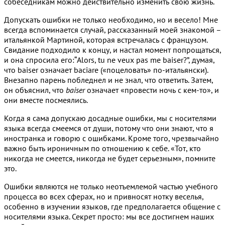
собеседникам можно действительно изменить свою жизнь.
Допускать ошибки не только необходимо, но и весело! Мне
всегда вспоминается случай, рассказанный моей знакомой –
итальянкой Мартиной, которая встречалась с французом.
Свидание подходило к концу, и настал момент попрощаться,
и она спросила его:“Alors, tu ne veux pas me baiser?”, думая,
что baiser означает baciare («поцеловать» по-итальянски).
Внезапно парень побледнел и не знал, что ответить. Затем,
он объяснил, что
baiser
означает «провести ночь с кем-то», и
они вместе посмеялись.
Когда я сама допускаю досадные ошибки, мы с носителями
языка всегда смеемся от души, потому что они знают, что я
иностранка и говорю с ошибками. Кроме того, чрезвычайно
важно быть ироничным по отношению к себе. «Тот, кто
никогда не смеется, никогда не будет серьезным», помните
это.
Ошибки являются не только неотъемлемой частью учебного
процесса во всех сферах, но и привносят нотку веселья,
особенно в изучении языков, где предполагается общение с
носителями языка. Секрет просто: мы все достигнем наших