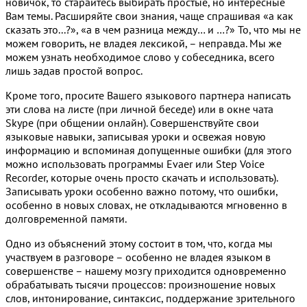
новичок, то старайтесь выбирать простые, но интересные
Вам темы. Расширяйте свои знания, чаще спрашивая «а как
сказать это...?», «а в чем разница между… и …?» То, что мы не
можем говорить, не владея лексикой, – неправда. Мы же
можем узнать необходимое слово у собеседника, всего
лишь задав простой вопрос.
Кроме того, просите Вашего языкового партнера написать
эти слова на листе (при личной беседе) или в окне чата
Skype (при общении онлайн). Совершенствуйте свои
языковые навыки, записывая уроки и освежая новую
информацию и вспоминая допущенные ошибки (для этого
можно использовать программы Evaer или Step Voice
Recorder, которые очень просто скачать и использовать).
Записывать уроки особенно важно потому, что ошибки,
особенно в новых словах, не откладываются мгновенно в
долговременной памяти.
Одно из объяснений этому состоит в том, что, когда мы
участвуем в разговоре – особенно не владея языком в
совершенстве – нашему мозгу приходится одновременно
обрабатывать тысячи процессов: произношение новых
слов, интонирование, синтаксис, поддержание зрительного