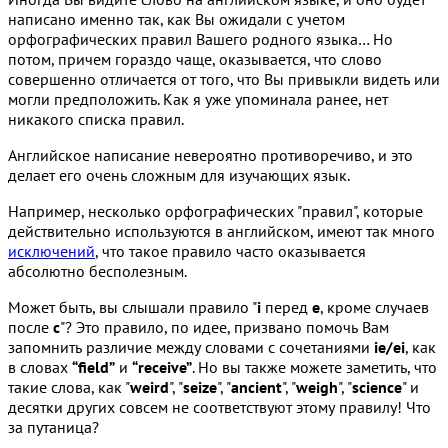
написано именно так, как Вы ожидали с учетом
орфографических правил Вашего родного языка… Но
потом, причем гораздо чаще, оказывается, что слово
совершенно отличается от того, что Вы привыкли видеть или
могли предположить. Как я уже упоминала ранее, нет
никакого списка правил.
Английское написание невероятно противоречиво, и это
делает его очень сложным для изучающих язык.
Например, несколько орфографических "правил", которые
действительно используются в английском, имеют так много
исключений
, что такое правило часто оказывается
абсолютно бесполезным.
Может быть, вы слышали правило "
i
перед
e
, кроме случаев
после
с
"? Это правило, по идее, призвано помочь Вам
запомнить различие между словами с сочетаниями
ie/ei
, как
в словах
“field”
и
“receive”
. Но вы также можете заметить, что
такие слова, как "
weird
", "
seize
", "
ancient
", "
weigh
", "
science
" и
десятки других совсем не соответствуют этому правилу! Что
за путаница?