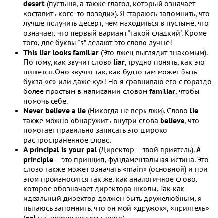
desert
(пустыня, а также глагол, который означает
«оставить кого-то позади»). Я стараюсь запомнить, что
лучше получить десерт, чем находиться в пустыне, что
означает, что первый вариант "такой сладкий". Кроме
того, две буквы "s” делают это слово лучше!
This liar looks familiar
(Это лжец выглядит знакомым).
По тому, как звучит слово
liar
, трудно понять, как это
пишется. Оно звучит так, как будто там может быть
буква «e» или даже «y»! Но я сравниваю его с гораздо
более простым в написании словом
familiar
, чтобы
помочь себе.
Never believe a lie
(Никогда не верь лжи). Слово
lie
также можно обнаружить внутри слова
believe
, что
помогает правильно записать это широко
распространенное слово.
A principal is your pal
(Директор – твой приятель).
A
principle
– это принцип, фундаментальная истина. Это
слово также может означать «main» (основной) и при
этом произносится так же, как аналогичное слово,
которое обозначает директора школы. Так как
идеальный директор должен быть дружелюбным, я
пытаюсь запомнить, что он мой «дружок», «приятель»
(
pal
на американском сленге).