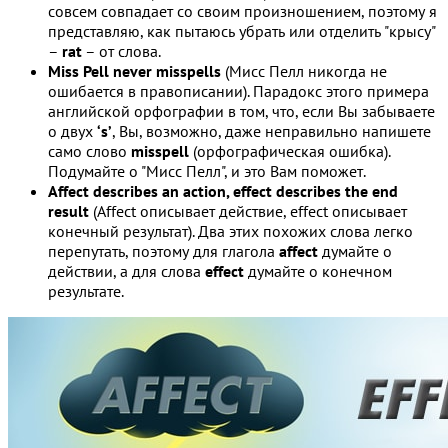
совсем совпадает со своим произношением, поэтому я
представляю, как пытаюсь убрать или отделить "крысу"
–
rat
– от слова.
Miss Pell never misspells
(Мисс Пелл никогда не
ошибается в правописании). Парадокс этого примера
английской орфографии в том, что, если Вы забываете
о двух
‘s’
, Вы, возможно, даже неправильно напишете
само слово
misspell
(орфографическая ошибка).
Подумайте о "Мисс Пелл", и это Вам поможет.
Affect describes an action, effect describes the end
result
(Affect описывает действие, effect описывает
конечный результат). Два этих похожих слова легко
перепутать, поэтому для глагола
affect
думайте о
действии, а для слова
effect
думайте о конечном
результате.