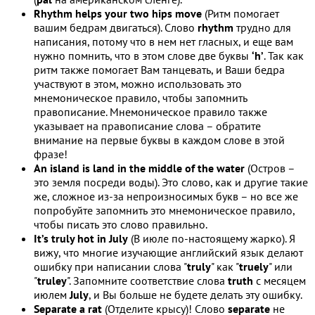
Rhythm helps your two hips move
(Ритм помогает
вашим бедрам двигаться). Слово
rhythm
трудно для
написания, потому что в нем нет гласных, и еще вам
нужно помнить, что в этом слове две буквы
‘h’
. Так как
ритм также помогает Вам танцевать, и Ваши бедра
участвуют в этом, можно использовать это
мнемоническое правило, чтобы запомнить
правописание. Мнемоническое правило также
указывает на правописание слова – обратите
внимание на первые буквы в каждом слове в этой
фразе!
An island is land in the middle of the water
(Остров –
это земля посреди воды). Это слово, как и другие такие
же, сложное из-за непроизносимых букв – но все же
попробуйте запомнить это мнемоническое правило,
чтобы писать это слово правильно.
It’s truly hot in July
(В июле по-настоящему жарко). Я
вижу, что многие изучающие английский язык делают
ошибку при написании слова "
truly
" как "
truely
" или
"
truley
". Запомните соответствие слова
truth
с месяцем
июлем
July
, и Вы больше не будете делать эту ошибку.
Separate a rat
(Отделите крысу)! Слово
separate
не