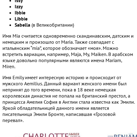
Issy
Izzy
Ibbie
Libbie
Sabella
(в Великобритании)
Имя Mia считается одновременно скандинавским, датским и
немецким и произошло от Maria. Также совпадает с
итальянским “mia”, которое обозначает «моя». Можно
встретить вариации, например, Maja, My, Maiken. В арабском
языке довольно популярными являются имена Mariam,
Miren.
Имя Emily имеет интересную историю и происходит от
мужского Aemilius. Данный вариант женского имени был
непринят до того времени, пока в 18 веке немецкая
королевская династия не попала на британский престол, а
принцесса Амелия София в Англии стала известна как Эмили.
Яркой обладательницей данного имени является
писательница Эмили Бронте, написавшая «Грозовой
перевал».