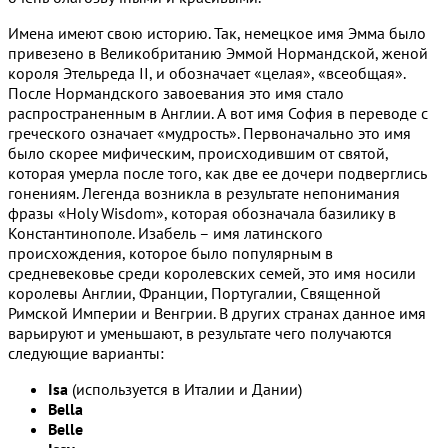
Имена имеют свою историю. Так, немецкое имя Эмма было
привезено в Великобританию Эммой Нормандской, женой
короля Этельреда II, и обозначает «целая», «всеобщая».
После Нормандского завоевания это имя стало
распространенным в Англии. А вот имя София в переводе с
греческого означает «мудрость». Первоначально это имя
было скорее мифическим, происходившим от святой,
которая умерла после того, как две ее дочери подверглись
гонениям. Легенда возникла в результате непонимания
фразы «Holy Wisdom», которая обозначала базилику в
Константинополе. Изабель – имя латинского
происхождения, которое было популярным в
средневековье среди королевских семей, это имя носили
королевы Англии, Франции, Португалии, Священной
Римской Империи и Венгрии. В других странах данное имя
варьируют и уменьшают, в результате чего получаются
следующие варианты:
Isa
(используется в Италии и Дании)
Bella
Belle