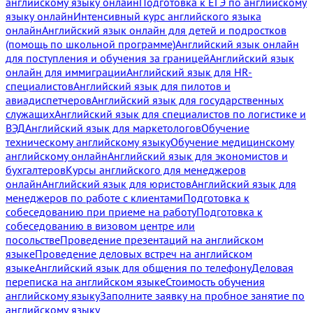
английскому языку онлайн
Подготовка к ЕГЭ по английскому
языку онлайн
Интенсивный курс английского языка
онлайн
Английский язык онлайн для детей и подростков
(помощь по школьной программе)
Английский язык онлайн
для поступления и обучения за границей
Английский язык
онлайн для иммиграции
Английский язык для HR-
специалистов
Английский язык для пилотов и
авиадиспетчеров
Английский язык для государственных
служащих
Английский язык для специалистов по логистике и
ВЭД
Английский язык для маркетологов
Обучение
техническому английскому языку
Обучение медицинскому
английскому онлайн
Английский язык для экономистов и
бухгалтеров
Курсы английского для менеджеров
онлайн
Английский язык для юристов
Английский язык для
менеджеров по работе с клиентами
Подготовка к
собеседованию при приеме на работу
Подготовка к
собеседованию в визовом центре или
посольстве
Проведение презентаций на английском
языке
Проведение деловых встреч на английском
языке
Английский язык для общения по телефону
Деловая
переписка на английском языке
Стоимость обучения
английскому языку
Заполните заявку на пробное занятие по
английскому языку