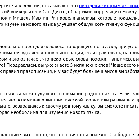
рситета в Бельгии, показывают, что
овладение вторым языком
ий университет в Сан-Диего, обнаружив корреляцию между з
сток и Мишель Мартин-Ри провели анализы, которые показали,
что изучение нового языка улучшает общую когнитивную функ
вольно прост для человека, говорящего по-русски, при услови
 внимания уделяется тону и интонации, если сравнивать, напри
ом и это означает, что некоторые слова похожи. Например, вы 
! Поздравляем, вы уже знаете 5 испанских слов! Чаще всего ис
х правил правописания, и у вас будет больше шансов выработ
рого языка может улучшить понимание родного языка. Если зад
ельно вспоминал о лингвистической теории или различных пр
ьтате, возвращаясь к своему родному языку, вы сможете писать
орая необходима для изучения нового языка.
панский язык - это то, что это приятно и полезно. Свободное