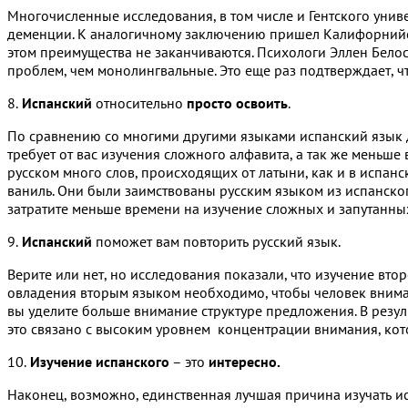
Многочисленные исследования, в том числе и Гентского униве
деменции. К аналогичному заключению пришел Калифорнийск
этом преимущества не заканчиваются. Психологи Эллен Бело
проблем, чем монолингвальные. Это еще раз подтверждает, 
8.
Испанский
относительно
просто освоить
.
По сравнению со многими другими языками испанский язык до
требует от вас изучения сложного алфавита, а так же меньше
русском много слов, происходящих от латыни, как и в испанск
ваниль. Они были заимствованы русским языком из испанского
затратите меньше времени на изучение сложных и запутанны
9.
Испанский
поможет вам повторить русский язык.
Верите или нет, но исследования показали, что изучение вто
овладения вторым языком необходимо, чтобы человек внимат
вы уделите больше внимание структуре предложения. В резул
это связано с высоким уровнем концентрации внимания, кот
10.
Изучение испанского
– это
интересно.
Наконец, возможно, единственная лучшая причина изучать ис