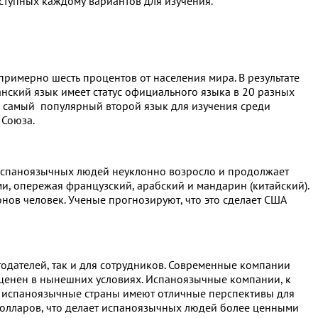
ступных каждому вариантов для изучения.
примерно шесть процентов от населения мира. В результате
ский язык имеет статус официального языка в 20 разных
это самый популярный второй язык для изучения среди
 Союза.
о испаноязычных людей неуклонно возросло и продолжает
, опережая французский, арабский и мандарин (китайский).
нов человек. Ученые прогнозируют, что это сделает США
одателей, так и для сотрудников. Современные компании
о ценен в нынешних условиях. Испаноязычные компании, к
ые испаноязычные страны имеют отличные перспективы для
 долларов, что делает испаноязычных людей более ценными