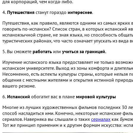
для корпораций, чем когда-либо.
4.
Путешествия
станут гораздо
интереснее
.
Путешествия, как правило, являются одними из самых ярких 
говорить по-испански? Список стран, в которых испанский я
испаноязычной стране, не зная языка, но способность общать
туристических районах, что часто означает упускать из вида в
5. Вы сможете
работать
или
учиться за границей.
Изучение испанского языка предоставляет не только возможн
испанском университете. Выход из зоны комфорта и длительн
Несомненно, есть аспекты культуры страны, которые нельзя 
общения с местными жителями и открытия истинной природы 
вашего резюме.
6.
Испанский
обогатит вас в плане
мировой культуры
Многие из лучших художественных фильмов последних 30 лет 
способ насладиться ими. Конечно, некоторые испанские филь
сериалов. Наверняка вы слышали о таких
сериалах
как
Бумаж
Тот же принцип применим и к другим формам искусства: испа