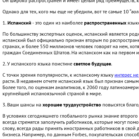
Он широко распространен и имеет целый ряд преимуществ, к
Однако для тех, кого мы еще не убедили, вот те самые 10 “
вол
1.
Испанский
- это один из наиболее
распространенных
языко
По большинству экспертных оценок, испанский является родн
испанский был официально признан вторым по распростране
странах, и более 550 миллионов человек говорят на нем, хот
граждан Соединенных Штатов. На испанском как на первом и
2. У испанского языка поистине
светлое будущее
.
С точки зрения популярности, к испанскому языку
интерес не
расти. В недавнем отчете испанский язык был признан самы
Более того, по оценкам аналитиков, к 2060 году латиноамер
крупнейшей испаноязычной страной в мире.
3. Ваши шансы на
хорошее трудоустройство
повысятся благо
В условиях сегодняшнего глобального рынка знание второго
всегда стремятся заполучить работников, которые могут по
слову, всегда рады принять иностранных работников в свой
бизнеса. Например, по данным Forbes, покупательская спос