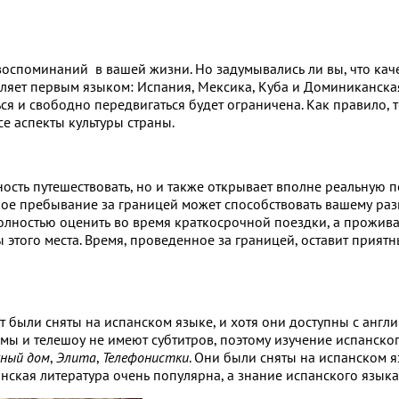
воспоминаний в вашей жизни. Но задумывались ли вы, что каче
вляет первым языком: Испания, Мексика, Куба и Доминиканская
ся и свободно передвигаться будет ограничена. Как правило, т
се аспекты культуры страны.
ость путешествовать, но и также открывает вполне реальную п
ое пребывание за границей может способствовать вашему разв
полностью оценить во время краткосрочной поездки, а прожива
этого места. Время, проведенное за границей, оставит прият
были сняты на испанском языке, и хотя они доступны с англи
мы и телешоу не имеют субтитров, поэтому изучение испанско
ный дом
,
Элита
,
Телефонистки
. Они были сняты на испанском я
нская литература очень популярна, а знание испанского язык