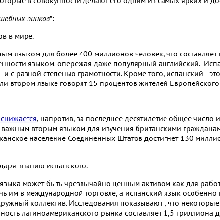
оторые в совокупности делают его одним из самых ярких и до
шебных пинков
”:
в в мире.
ым языком для более 400 миллионов человек, что составляет 
нности языком, опережая даже популярный английский. Испан
я и с разной степенью грамотности. Кроме того, испанский - 
ли втором языке говорят 15 процентов жителей Европейского
 снижается
, напротив, за последнее десятилетие общее числ
м важным вторым языком для изучения британскими гражданами
иканское население Соединенных Штатов достигнет 130 миллио
даря знанию испанского.
 языка может быть чрезвычайно ценным активом как для работ
мочь им в международной торговле, а испанский язык особенн
 дружный коллектив. Исследования показывают , что некотор
обность латиноамериканского рынка составляет 1,5 триллиона