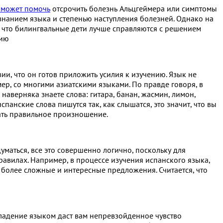
 может помочь
отсрочить болезнь Альцгеймера или симптомы
нанием языка и степенью наступления болезней. Однако на
 что билингвальные дети лучше справляются с решением
цию
и, что он готов приложить усилия к изучению. Язык не
мер, со многими азиатскими языками. По правде говоря, в
наверняка знаете слова: гитара, банан, жасмин, лимон,
панские слова пишутся так, как слышатся, это значит, что вы
ать правильное произношение.
уматься, все это совершенно логично, поскольку для
авилах. Например, в процессе изучения испанского языка,
 более сложные и интересные предложения. Считается, что
 владение языком даст вам непревзойденное чувство