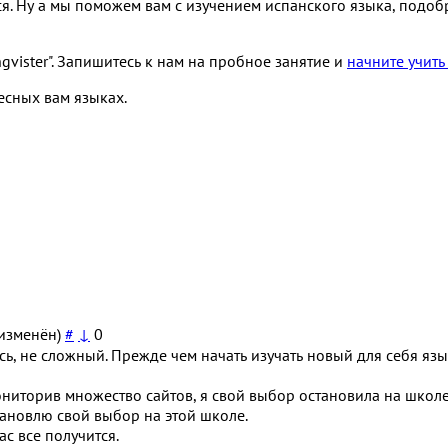
ся. Ну а мы поможем вам с изучением испанского языка, подо
vister". Запишитесь к нам на пробное занятие и
начните учить
есных вам языках.
изменён)
#
↓
0
, не сложный. Прежде чем начать изучать новый для себя язык 
иторив множество сайтов, я свой выбор остановила на школе 
тановлю свой выбор на этой школе.
ас все получится.