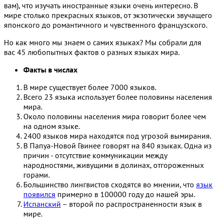
вам), что изучать иностранные языки очень интересно. В
мире столько прекрасных языков, от экзотически звучащего
японского до романтичного и чувственного французского.
Но как много мы знаем о самих языках? Мы собрали для
вас 45 любопытных фактов о разных языках мира.
Факты в числах
В мире существует более 7000 языков.
Всего 23 языка использует более половины населения
мира.
Около половины населения мира говорит более чем
на одном языке.
2400 языков мира находятся под угрозой вымирания.
В Папуа-Новой Гвинее говорят на 840 языках. Одна из
причин - отсутствие коммуникации между
народностями, живущими в долинах, отгороженных
горами.
Большинство лингвистов сходятся во мнении, что
язык
появился
примерно в 100000 году до нашей эры.
Испанский
– второй по распространенности язык в
мире.