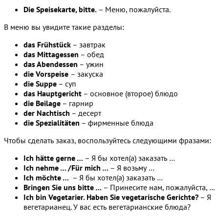
Die Speisekarte, bitte.
– Меню, пожалуйста.
В меню вы увидите такие разделы:
das Frühstück
– завтрак
das Mittagessen
– обед
das Abendessen
– ужин
die Vorspeise
– закуска
die Suppe
– суп
das Hauptgericht
– основное (второе) блюдо
die Beilage
– гарнир
der Nachtisch
– десерт
die Spezialitäten
– фирменные блюда
Чтобы сделать заказ, воспользуйтесь следующими фразами:
Ich hätte gerne …
– Я бы хотел(а) заказать …
Ich nehme … /Für mich …
– Я возьму …
Ich möchte …
– Я бы хотел(а) заказать …
Bringen Sie uns bitte …
– Принесите нам, пожалуйста, …
Ich bin Vegetarier. Haben Sie vegetarische Gerichte?
– Я
вегетарианец. У вас есть вегетарианские блюда?