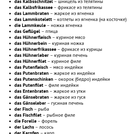
das Kalbsschnitzel
– шницель из телятины
das Kalbsfrikassee
– фрикасе из телятины
das Lammbraten
– жаркое из ягненка
das Lammkotelett
– котлеты из ягненка (на косточке)
die Lammkeule
– ножка ягненка
das Geflügel
– птица
das Hühnerfleisch
– куриное мясо
das Hühnerbein
– куриная ножка
das Hühnerfrikassee
– фрикасе из курицы
das Hühnerleber
– куриная печень
das Hühnerfilet
– куриное филе
das Putenfleisch
– мясо индейки
das Putenbraten
– жаркое из индейки
das Putenschinken
– окорок (бедро) индейки
das Putenfilet
– филе индейки
das Entenbraten
– жаркое из утки
das Gänsebraten
– жаркое из гуся
das Gänseleber
– гусиная печень
der Fisch
– рыба
das Fischfilet
– рыбное филе
die Forelle
– форель
der Lachs
– лосось
der Karpfen
– карп