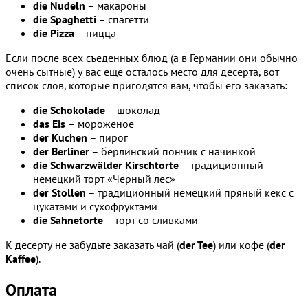
die Nudeln
– макароны
die Spaghetti
– спагетти
die Pizza
– пицца
Если после всех съеденных блюд (а в Германии они обычно
очень сытные) у вас еще осталось место для десерта, вот
список слов, которые пригодятся вам, чтобы его заказать:
die Schokolade
– шоколад
das Eis
– мороженое
der Kuchen
– пирог
der Berliner
– берлинский пончик с начинкой
die Schwarzwälder Kirschtorte
– традиционный
немецкий торт «Черный лес»
der Stollen
– традиционный немецкий пряный кекс с
цукатами и сухофруктами
die Sahnetorte
– торт со сливками
К десерту не забудьте заказать чай (
der Tee
) или кофе (
der
Kaffee
).
Оплата