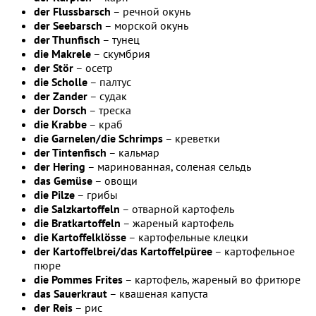
der Flussbarsch
– речной окунь
der Seebarsch
– морской окунь
der Thunfisch
– тунец
die Makrele
– скумбрия
der Stör
– осетр
die Scholle
– палтус
der Zander
– судак
der Dorsch
– треска
die Krabbe
– краб
die Garnelen/die Schrimps
– креветки
der Tintenfisch
– кальмар
der Hering
– маринованная, соленая сельдь
das Gemüse
– овощи
die Pilze
– грибы
die Salzkartoffeln
– отварной картофель
die Bratkartoffeln
– жареный картофель
die Kartoffelklösse
– картофельные клецки
der Kartoffelbrei/das Kartoffelpüree
– картофельное
пюре
die Pommes Frites
– картофель, жареный во фритюре
das Sauerkraut
– квашеная капуста
der Reis
– рис