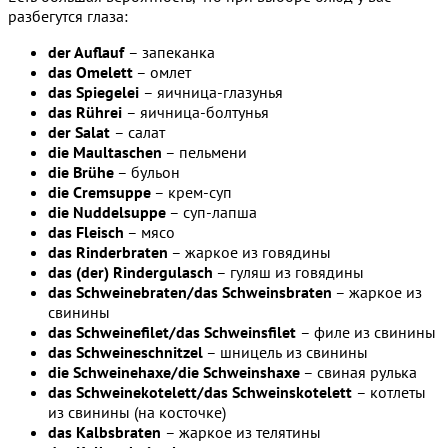
разбегутся глаза:
der Auflauf
– запеканка
das Omelett
– омлет
das Spiegelei
– яичница-глазунья
das Rührei
– яичница-болтунья
der Salat
– салат
die Maultaschen
– пельмени
die Brühe
– бульон
die Cremsuppe
– крем-суп
die Nuddelsuppe
– суп-лапша
das Fleisch
– мясо
das Rinderbraten
– жаркое из говядины
das (der) Rindergulasch
– гуляш из говядины
das Schweinebraten/das Schweinsbraten
– жаркое из
свинины
das Schweinefilet/das Schweinsfilet
– филе из свинины
das Schweineschnitzel
– шницель из свинины
die Schweinehaxe/die Schweinshaxe
– свиная рулька
das Schweinekotelett/das Schweinskotelett
– котлеты
из свинины (на косточке)
das Kalbsbraten
– жаркое из телятины