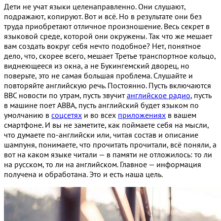
Дети не учат языки целенаправленно. Они слушают,
подражают, копируют. Вот и всё. Но в результате они без
труда приобретают отличное произношение. Весь секрет в
языковой среде, которой они окружены. Так что же мешает
вам создать вокруг себя нечто подобное? Нет, понятное
дело, что, скорее всего, мешает Третье транспортное кольцо,
виднеющееся из окна, а не Букингемский дворец, но
поверьте, это не самая большая проблема. Слушайте и
повторяйте английскую речь. Постоянно. Пусть включаются
BBC новости по утрам, пусть звучит
английское радио
, пусть
в машине поет ABBA, пусть английский будет языком по
умолчанию в
соцсетях
и во всех
приложениях
в вашем
смартфоне. И вы не заметите, как поймаете себя на мысли,
что думаете по-английски или, читая состав и описание
шампуня, понимаете, что прочитать прочитали, всё поняли, а
вот на каком языке читали — в памяти не отложилось: то ли
на русском, то ли на английском. Главное — информация
получена и обработана. Это и есть наша цель.