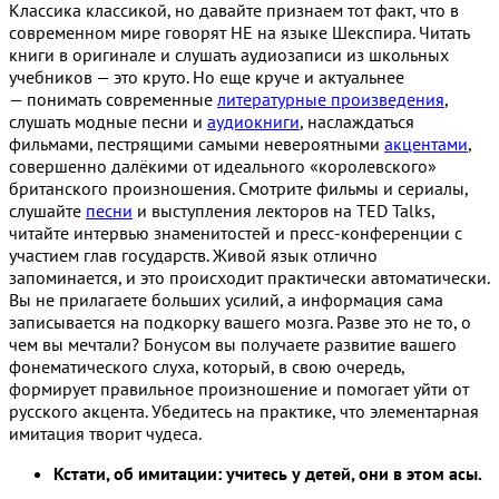
Классика классикой, но давайте признаем тот факт, что в
современном мире говорят НЕ на языке Шекспира. Читать
книги в оригинале и слушать аудиозаписи из школьных
учебников — это круто. Но еще круче и актуальнее
— понимать современные
литературные произведения
,
слушать модные песни и
аудиокниги
, наслаждаться
фильмами, пестрящими самыми невероятными
акцентами
,
совершенно далёкими от идеального «королевского»
британского произношения. Смотрите фильмы и сериалы,
слушайте
песни
и выступления лекторов на TED Talks,
читайте интервью знаменитостей и пресс-конференции с
участием глав государств. Живой язык отлично
запоминается, и это происходит практически автоматически.
Вы не прилагаете больших усилий, а информация сама
записывается на подкорку вашего мозга. Разве это не то, о
чем вы мечтали? Бонусом вы получаете развитие вашего
фонематического слуха, который, в свою очередь,
формирует правильное произношение и помогает уйти от
русского акцента. Убедитесь на практике, что элементарная
имитация творит чудеса.
Кстати, об имитации: учитесь у детей, они в этом асы.