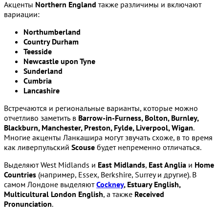
Акценты
Northern England
также различимы и включают
вариации:
Northumberland
Country Durham
Teesside
Newcastle upon Tyne
Sunderland
Cumbria
Lancashire
Встречаются и региональные варианты, которые можно
отчетливо заметить в
Barrow-in-Furness, Bolton, Burnley,
Blackburn, Manchester, Preston, Fylde, Liverpool, Wigan
.
Многие акценты Ланкашира могут звучать схоже, в то время
как ливерпульский
Scouse
будет непременно отличаться.
Выделяют West Midlands и
East Midlands
,
East Anglia
и
Home
Countries
(например, Essex, Berkshire, Surrey и другие). В
самом Лондоне выделяют
Cockney
, Estuary English,
Multicultural London English
, а также
Received
Pronunciation
.