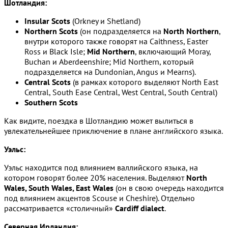
Шотландия:
Insular Scots
(Orkney и Shetland)
Northern Scots
(он подразделяется на
North Northern
,
внутри которого также говорят на Caithness, Easter
Ross и Black Isle;
Mid Northern
, включающий Moray,
Buchan и Aberdeenshire; Mid Northern, который
подразделяется на Dundonian, Angus и Mearns).
Central Scots
(в рамках которого выделяют North East
Central, South Ease Central, West Central, South Central)
Southern Scots
Как видите, поездка в Шотландию может вылиться в
увлекательнейшее приключение в плане английского языка.
Уэльс:
Уэльс находится под влиянием валлийского языка, на
котором говорят более 20% населения. Выделяют
North
Wales, South Wales, East Wales
(он в свою очередь находится
под влиянием акцентов Scouse и Cheshire). Отдельно
рассматривается «столичный»
Cardiff dialect
.
Северная Ирландия: