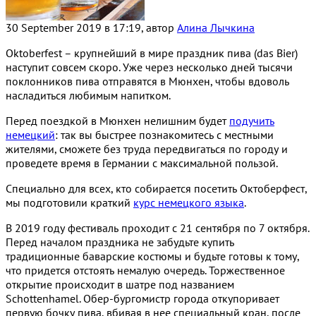
30 September 2019 в 17:19, автор
Алина Лычкина
Oktoberfest – крупнейший в мире праздник пива (das Bier)
наступит совсем скоро. Уже через несколько дней тысячи
поклонников пива отправятся в Мюнхен, чтобы вдоволь
насладиться любимым напитком.
Перед поездкой в Мюнхен нелишним будет
подучить
немецкий
: так вы быстрее познакомитесь с местными
жителями, сможете без труда передвигаться по городу и
проведете время в Германии с максимальной пользой.
Специально для всех, кто собирается посетить Октоберфест,
мы подготовили краткий
курс немецкого языка
.
В 2019 году фестиваль проходит с 21 сентября по 7 октября.
Перед началом праздника не забудьте купить
традиционные баварские костюмы и будьте готовы к тому,
что придется отстоять немалую очередь. Торжественное
открытие происходит в шатре под названием
Schottenhamel. Обер-бургомистр города откупоривает
первую бочку пива, вбивая в нее специальный кран, после