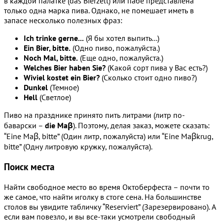
в каждой палатке (das Bierzelt) или пабе представлена
только одна марка пива. Однако, не помешает иметь в
запасе несколько полезных фраз:
Ich trinke gerne...
(Я бы хотел выпить...)
Ein Bier, bitte.
(Одно пиво, пожалуйста.)
Noch Mal, bitte.
(Еще одно, пожалуйста.)
Welches Bier haben Sie?
(Какой сорт пива у Вас есть?)
Wiviel kostet ein Bier?
(Сколько стоит одно пиво?)
Dunkel
(Темное)
Hell
(Светлое)
Пиво на празднике принято пить литрами (литр по-
баварски –
die Maβ
). Поэтому, делая заказ, можете сказать:
“Eine Maβ, bitte” (Один литр, пожалуйста) или “Eine Maβkrug,
bitte” (Одну литровую кружку, пожалуйста).
Поиск места
Найти свободное место во время Октоберфеста – почти то
же самое, что найти иголку в стоге сена. На большинстве
столов вы увидите табличку “Reserviert” (Зарезервировано). А
если вам повезло, и вы все-таки усмотрели свободный