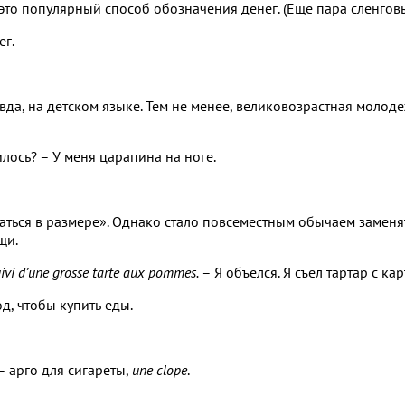
это популярный способ обозначения денег. (Еще пара сленго
ег.
вда, на детском языке. Тем не менее, великовозрастная молод
илось? – У меня царапина на ноге.
аться в размере». Однако стало повсеместным обычаем заменя
щи.
 suivi d’une grosse tarte aux pommes.
– Я объелся. Я съел тартар с к
род, чтобы купить еды.
 арго для сигареты,
une clope
.