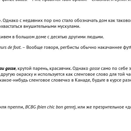
». Однако с недавних пор оно стало обозначать дом как таков
похвастаться внушительными мускулами.
ивем в большом доме с десятью другими людьми.
urs de foot.
– Вообще говоря, регбисты обычно накачаннее фут
au gosse
, крутой парень, красавчик. Однако
gosse
само по себе з
ругую окраску и используется как сленговое слово для той ч
ь какое-нибудь сленговое словечко в Канаде, будьте в курсе 
иля преппи,
BCBG (bien chic bon genre)
, или же презрительное «