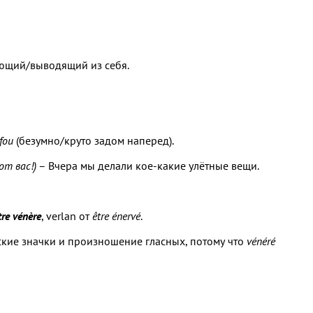
ющий/выводящий из себя.
fou
(безумно/круто задом наперед).
от вас!)
– Вчера мы делали кое-какие улётные вещи.
tre vénère
, verlan от
être énervé
.
еские значки и произношение гласных, потому что
vénéré