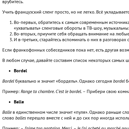
врубитесь.
Учить французский сленг просто, но не легко. Всё укладываетс
Во-первых, обратитесь к самым современным источникам
«ухватывать» сленговые обороты в ТВ-шоу, музыкальных
Во-вторых, приучите себя обращать внимание на любые 
И в-третьих, старайтесь вспоминать о них в разговорах
Если франкофонных собеседников пока нет, есть другая воз
В любом случае, давайте составим список некоторых самых ш
Bordel
Bordel
буквально и значит «бордель». Однако сегодня
bordel
б
Пример:
Range ta chambre. C’est le bordel.
– Прибери свою комнат
Balle
Balle
в единственном числе значит «пуля». Однако раньше сл
слово
balles
перешло вместе с ней и до сих пор иногда испол
Пример: –
J’aime ton pantalon. Merci. – Je l’ai acheté au marché pou