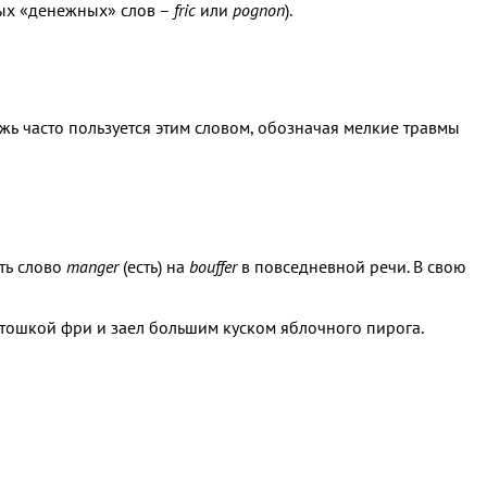
вых «денежных» слов –
fric
или
pognon
).
ежь часто пользуется этим словом, обозначая мелкие травмы
ть слово
manger
(есть) на
bouffer
в повседневной речи. В свою
артошкой фри и заел большим куском яблочного пирога.