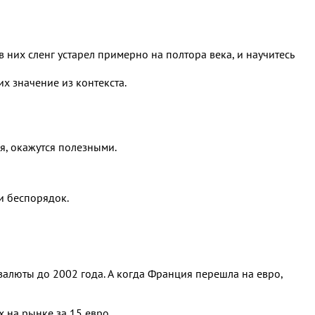
 них сленг устарел примерно на полтора века, и научитесь
х значение из контекста.
я, окажутся полезными.
и беспорядок.
валюты до 2002 года. А когда Франция перешла на евро,
х на рынке за 15 евро.