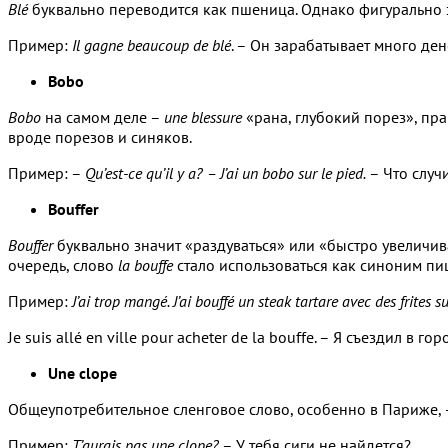
Blé
буквально переводится как пшеница. Однако фигурально 
Пример:
Il gagne beaucoup de blé
. – Он зарабатывает много ден
Bobo
Bobo
на самом деле –
une blessure
«рана, глубокий порез», пра
вроде порезов и синяков.
Пример: –
Qu’est-ce qu’il y a? – J’ai un bobo sur le pied.
– Что случ
Bouffer
Bouffer
буквально значит «раздуваться» или «быстро увеличив
очередь, слово
la bouffe
стало использоваться как синоним пи
Пример:
J’ai trop mangé. J’ai bouffé un steak tartare avec des frites
Je suis allé en ville pour acheter de la bouffe. – Я съездил в го
Une clope
Общеупотребительное сленговое слово, особенно в Париже, –
Пример:
T’aurais pas une clope?
– У тебя сиги не найдется?