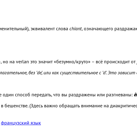
енительный), эквивалент слова
chiant
, означающего раздража
но на verlan это значит «безумно/круто» – всё происходит от
рилагательное, без ’de’, или как существительное с ’d’. Это зависит 
е один способ передать, что вы раздражены или разгневаны:
ê
е в бешенстве. (Здесь важно обращать внимание на диакритич
,
французский язык