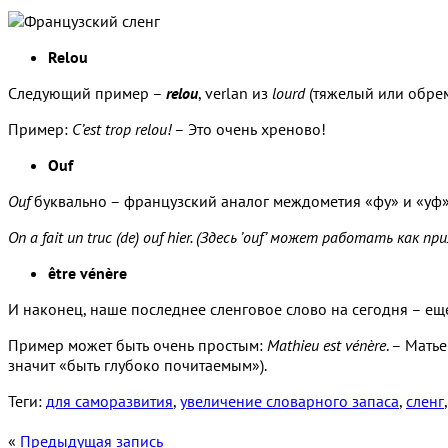
Relou
Следующий пример –
relou
, verlan из
lourd
(тяжелый или обрем
Пример:
C’est trop relou!
– Это очень хреново!
Ouf
Ouf
буквально – французский аналог междометия «фу» и «уф», 
On a fait un truc (de) ouf hier. (Здесь ’ouf’ может работать как п
être vénère
И наконец, наше последнее сленговое слово на сегодня – ещ
Пример может быть очень простым:
Mathieu est vénère
. – Мать
значит «быть глубоко почитаемым»).
Теги:
для саморазвития
,
увеличение словарного запаса
,
сленг
«
Предыдущая запись