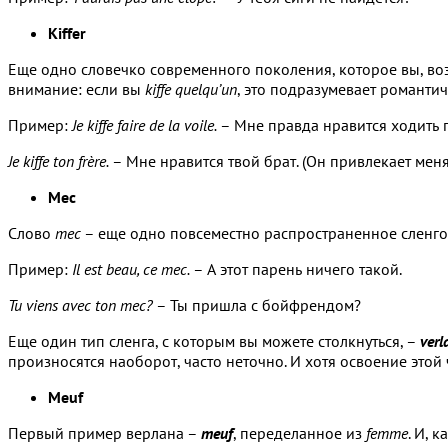
Kiffer
Еще одно словечко современного поколения, которое вы, во
внимание: если вы
kiffe quelqu’un
, это подразумевает романтич
Пример:
Je kiffe faire de la voile.
– Мне правда нравится ходить 
Je kiffe ton frère.
– Мне нравится твой брат. (Он привлекает мен
Mec
Слово
mec
– еще одно повсеместно распространенное сленгово
Пример:
Il est beau, ce mec.
– А этот парень ничего такой.
Tu viens avec ton mec?
– Ты пришла с бойфрендом?
Еще один тип сленга, с которым вы можете столкнуться, –
verl
произносятся наоборот, часто неточно. И хотя освоение этой 
Meuf
Первый пример верлана –
meuf
, переделанное из
femme
. И, 