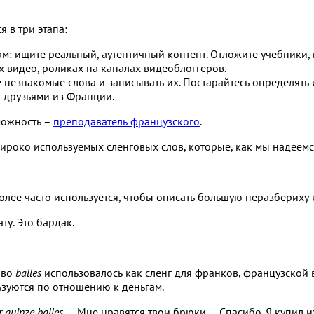
я в три этапа:
: ищите реальный, аутентичный контент. Отложите учебники, в
 видео, роликах на каналах видеоблоггеров.
незнакомые слова и записывать их. Постарайтесь определять и
 с друзьями из Франции.
можность –
преподаватель французского
.
ироко используемых сленговых слов, которые, как мы надеемс
олее часто используется, чтобы описать большую неразбериху 
у. Это бардак.
ово
balles
использовалось как сленг для франков, французской 
ьзуются по отношению к деньгам.
r quinze balles.
– Мне нравятся твои брюки. – Спасибо. Я купил и