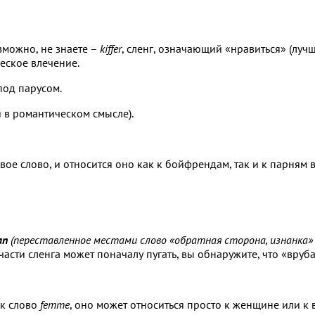
зможно, не знаете –
kiffer
, сленг, означающий «нравиться» (луч
еское влечение.
под парусом.
я в романтическом смысле).
е слово, и относится оно как к бойфрендам, так и к парням в
an
(переставленное местами слово «обратная сторона, изнанка» l
части сленга может поначалу пугать, вы обнаружите, что «вруб
как слово
femme
, оно может относиться просто к женщине или к