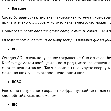
Baraque
Слово
baraque
буквально значит «хижина», «лачуга», «хибара
прилагательного
baraqué
, – кого-то накачанного, кто может 
Пример:
On habite dans une grosse baraque avec 10 colocs.
– Мы ж
En règle générale, les joueurs de rugby sont plus baraqués que les joue
BG
Сегодня
BG
– очень популярное сокращение. Оно означает
be
Квебеке,
gosse
там вообще женского рода, имеет совершенно д
множественном числе... Так что, если вы планируете ввернут
может возникнуть некоторое...недопонимание!
BCBG
Еще одно популярное сокращение, французский сленг для ст
«достойный», «как положено».
Blé