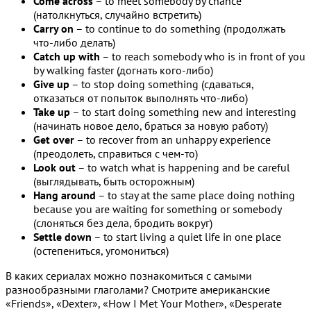
Come across
– to meet somebody by chance
(натолкнуться, случайно встретить)
Carry on
– to continue to do something (продолжать
что-либо делать)
Catch up with
– to reach somebody who is in front of you
by walking faster (догнать кого-либо)
Give up
– to stop doing something (сдаваться,
отказаться от попыток выполнять что-либо)
Take up
– to start doing something new and interesting
(начинать новое дело, браться за новую работу)
Get over
– to recover from an unhappy experience
(преодолеть, справиться с чем-то)
Look out
– to watch what is happening and be careful
(выглядывать, быть осторожным)
Hang around
– to stay at the same place doing nothing
because you are waiting for something or somebody
(слоняться без дела, бродить вокруг)
Settle down
– to start living a quiet life in one place
(остепениться, угомониться)
В каких сериалах можно познакомиться с самыми
разнообразными глаголами? Смотрите американские
«Friends», «Dexter», «How I Met Your Mother», «Desperate