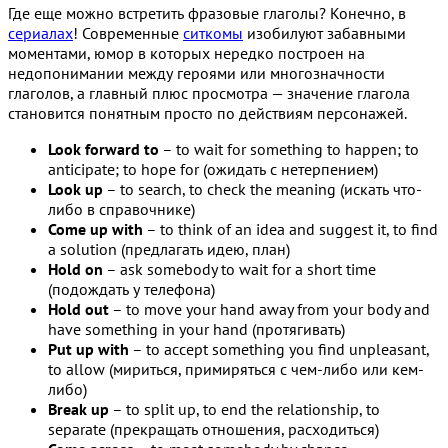
Где еще можно встретить фразовые глаголы? Конечно, в
сериалах
! Современные
ситкомы
изобилуют забавными
моментами, юмор в которых нередко построен на
недопонимании между героями или многозначности
глаголов, а главный плюс просмотра — значение глагола
становится понятным просто по действиям персонажей.
Look forward to
– to wait for something to happen; to
anticipate; to hope for (ожидать с нетерпением)
Look up
– to search, to check the meaning (искать что-
либо в справочнике)
Come up with
– to think of an idea and suggest it, to find
a solution (предлагать идею, план)
Hold on
– ask somebody to wait for a short time
(подождать у телефона)
Hold out
– to move your hand away from your body and
have something in your hand (протягивать)
Put up with
– to accept something you find unpleasant,
to allow (мириться, примиряться с чем-либо или кем-
либо)
Break up
– to split up, to end the relationship, to
separate (прекращать отношения, расходиться)