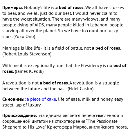
Примеры:
Nobody's life is
a bed of roses
. We all have crosses
to bear, and we all just do our best. I would never claim to
have the worst situation. There are many widows, and many
people dying of AIDS, many people killed in Lebanon, people
starving all over the planet. So we have to count our lucky
stars. (Yoko Ono)
Marriage is like life - it is a field of battle, not
a bed of roses
.
(Robert Louis Stevenson)
With me it is exceptionally true that the Presidency is no
bed of
roses
. (James K. Polk)
A revolution is not
a bed of roses
. A revolution is a struggle
between the future and the past. (Fidel Castro)
Синонимы:
a piece of cake
, life of ease, milk and honey, easy
street, lap of luxury
Происхождение:
Эта идиома является переосмысленной и
сокращенной цитатой из стихотворения “The Passionate
Shepherd to His Love” Кристофера Марло, английского поэта,