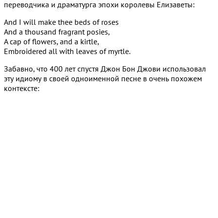
переводчика и драматурга эпохи королевы Елизаветы:
And I will make thee beds of roses
And a thousand fragrant posies,
A cap of flowers, and a kirtle,
Embroidered all with leaves of myrtle.
Забавно, что 400 лет спустя Джон Бон Джови использовал
эту идиому в своей одноименной песне в очень похожем
контексте: