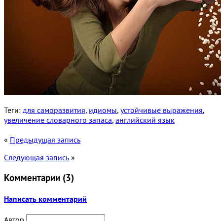
Теги:
для саморазвития
,
идиомы
,
устойчивые выражения
,
увеличение словарного запаса
,
английский язык
«
Предыдущая запись
Следующая запись
»
Комментарии (
3
)
Написать комментарий
Автор