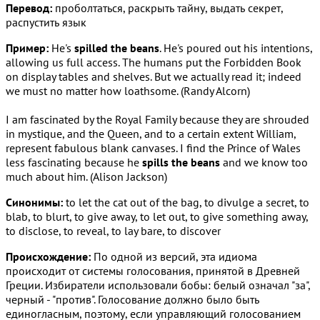
Перевод:
проболтаться, раскрыть тайну, выдать секрет,
распустить язык
Пример:
He's
spilled the beans
. He's poured out his intentions,
allowing us full access. The humans put the Forbidden Book
on display tables and shelves. But we actually read it; indeed
we must no matter how loathsome. (Randy Alcorn)
I am fascinated by the Royal Family because they are shrouded
in mystique, and the Queen, and to a certain extent William,
represent fabulous blank canvases. I find the Prince of Wales
less fascinating because he
spills the beans
and we know too
much about him. (Alison Jackson)
Синонимы:
to let the cat out of the bag, to divulge a secret, to
blab, to blurt, to give away, to let out, to give something away,
to disclose, to reveal, to lay bare, to discover
Происхождение:
По одной из версий, эта идиома
происходит от системы голосования, принятой в Древней
Греции. Избиратели использовали бобы: белый означал "за",
черный - "против". Голосование должно было быть
единогласным, поэтому, если управляющий голосованием