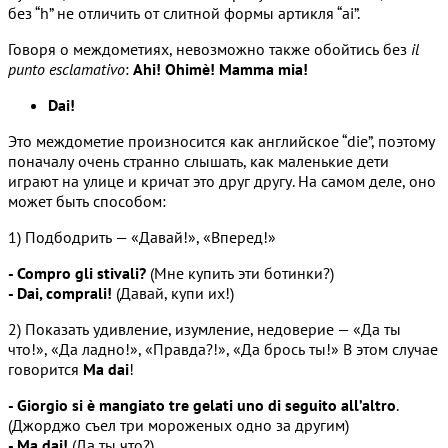
без “h” не отличить от слитной формы артикля “ai”.
Говоря о междометиях, невозможно также обойтись без
il
punto esclamativo
:
Ahi! Ohimè! Mamma mia!
Dai!
Это междометие произносится как английское “die”, поэтому
поначалу очень странно слышать, как маленькие дети
играют на улице и кричат это друг другу. На самом деле, оно
может быть способом:
1) Подбодрить — «Давай!», «Вперед!»
- Compro gli stivali?
(Мне купить эти ботинки?)
- Dai, comprali!
(Давай, купи их!)
2) Показать удивление, изумление, недоверие — «Да ты
что!», «Да ладно!», «Правда?!», «Да брось ты!» В этом случае
говорится
Ma dai
!
- Giorgio si è mangiato tre gelati uno di seguito all’altro
.
(Джорджо съел три мороженых одно за другим)
- Ma dai!
(Да ты что?)