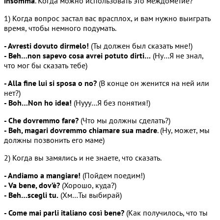
insomma
. Когда можно использовать это междометие?
1) Когда вопрос застал вас врасплох, и вам нужно выиграть
время, чтобы немного подумать.
- Avresti dovuto dirmelo!
(Ты должен был сказать мне!)
- Beh…non sapevo cosa avrei potuto dirti…
(Ну…Я не знал,
что мог бы сказать тебе)
- Alla fine lui si sposa o no?
(В конце он женится на ней или
нет?)
- Boh…Non ho idea!
(Нууу…Я без понятия!)
- Che dovremmo fare?
(Что мы должны сделать?)
- Beh, magari dovremmo chiamare sua madre
. (Ну, может, мы
должны позвонить его маме)
2) Когда вы замялись и не знаете, что сказать.
- Andiamo a mangiare!
(Пойдем поедим!)
- Va bene, dov’è?
(Хорошо, куда?)
- Beh…scegli tu.
(Хм…Ты выбирай)
- Come mai parli italiano così bene?
(Как получилось, что ты