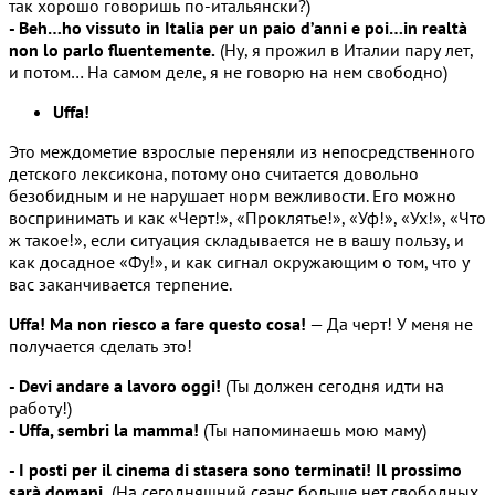
так хорошо говоришь по-итальянски?)
- Beh…ho vissuto in Italia per un paio d’anni e poi…in realtà
non lo parlo fluentemente.
(Ну, я прожил в Италии пару лет,
и потом… На самом деле, я не говорю на нем свободно)
Uffa!
Это междометие взрослые переняли из непосредственного
детского лексикона, потому оно считается довольно
безобидным и не нарушает норм вежливости. Его можно
воспринимать и как «Черт!», «Проклятье!», «Уф!», «Ух!», «Что
ж такое!», если ситуация складывается не в вашу пользу, и
как досадное «Фу!», и как сигнал окружающим о том, что у
вас заканчивается терпение.
Uffa! Ma non riesco a fare questo cosa!
— Да черт! У меня не
получается сделать это!
- Devi andare a lavoro oggi!
(Ты должен сегодня идти на
работу!)
- Uffa, sembri la mamma!
(Ты напоминаешь мою маму)
- I posti per il cinema di stasera sono terminati! Il prossimo
sarà domani.
(На сегодняшний сеанс больше нет свободных