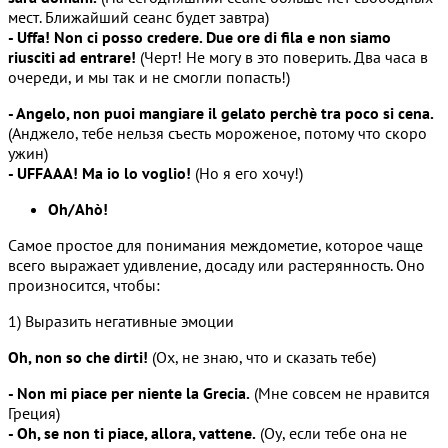
мест. Ближайший сеанс будет завтра)
- Uffa! Non ci posso credere. Due ore di fila e non siamo
riusciti ad entrare!
(Черт! Не могу в это поверить. Два часа в
очереди, и мы так и не смогли попасть!)
- Angelo, non puoi mangiare il gelato perchè tra poco si cena.
(Анджело, тебе нельзя съесть мороженое, потому что скоро
ужин)
- UFFAAA! Ma io lo voglio!
(Но я его хочу!)
Oh/Ahò!
Самое простое для понимания междометие, которое чаще
всего выражает удивление, досаду или растерянность. Оно
произносится, чтобы:
1) Выразить негативные эмоции
Oh, non so che dirti!
(Ох, не знаю, что и сказать тебе)
- Non mi piace per niente la Grecia.
(Мне совсем не нравится
Греция)
- Oh, se non ti piace, allora, vattene.
(Оу, если тебе она не