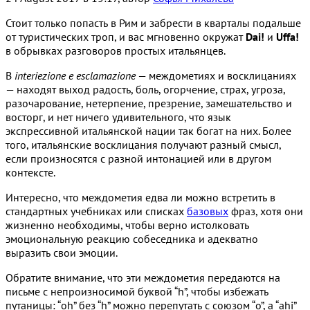
Стоит только попасть в Рим и забрести в кварталы подальше
от туристических троп, и вас мгновенно окружат
Dai!
и
Uffa!
в обрывках разговоров простых итальянцев.
В
interiezione e esclamazione
— междометиях и восклицаниях
— находят выход радость, боль, огорчение, страх, угроза,
разочарование, нетерпение, презрение, замешательство и
восторг, и нет ничего удивительного, что язык
экспрессивной итальянской нации так богат на них. Более
того, итальянские восклицания получают разный смысл,
если произносятся с разной интонацией или в другом
контексте.
Интересно, что междометия едва ли можно встретить в
стандартных учебниках или списках
базовых
фраз, хотя они
жизненно необходимы, чтобы верно истолковать
эмоциональную реакцию собеседника и адекватно
выразить свои эмоции.
Обратите внимание, что эти междометия передаются на
письме с непроизносимой буквой “h”, чтобы избежать
путаницы: “oh” без “h” можно перепутать с союзом “o”, а “ahi”