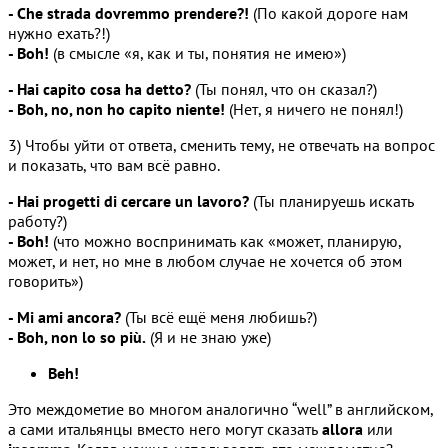
- Che strada dovremmo prendere?!
(По какой дороге нам
нужно ехать?!)
- Boh!
(в смысле «я, как и ты, понятия не имею»)
- Hai capito cosa ha detto?
(Ты понял, что он сказал?)
- Boh, no, non ho capito niente!
(Нет, я ничего не понял!)
3) Чтобы уйти от ответа, сменить тему, не отвечать на вопрос
и показать, что вам всё равно.
- Hai progetti di cercare un lavoro?
(Ты планируешь искать
работу?)
- Boh!
(что можно воспринимать как «может, планирую,
может, и нет, но мне в любом случае не хочется об этом
говорить»)
- Mi ami ancora?
(Ты всё ещё меня любишь?)
- Boh, non lo so più.
(Я и не знаю уже)
Beh!
Это междометие во многом аналогично “well” в английском,
а сами итальянцы вместо него могут сказать
allora
или