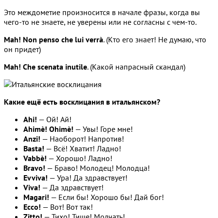
Это междометие произносится в начале фразы, когда вы
чего-то не знаете, не уверены или не согласны с чем-то.
Mah! Non penso che lui verrà
. (Кто его знает! Не думаю, что
он придет)
Mah! Che scenata inutile
. (Какой напрасный скандал)
Какие ещё есть восклицания в итальянском?
Ahi!
— Ой! Ай!
Ahimè! Ohimè!
— Увы! Горе мне!
Anzi!
— Наоборот! Напротив!
Basta!
— Всё! Хватит! Ладно!
Vabbè!
— Хорошо! Ладно!
Bravo!
— Браво! Молодец! Молодца!
Evviva!
— Ура! Да здравствует!
Viva!
— Да здравствует!
Magari!
— Если бы! Хорошо бы! Дай бог!
Ecco!
— Вот! Вот так!
Zitto!
— Тихо! Тише! Молчать!