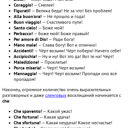
Coraggio!
— Смелее!
Figurati!
— Велика беда! Не за что! Без проблем!
Alla buon'ora!
— Не прошло и года!
Buon viaggio!
— Счастливого пути!
Santo cielo!
— Боже мой!
Perbacco!
— Боже мой! Боже правый!
Per amore di Dio!
— Ради бога!
Meno male!
— Слава богу! Вот и отлично!
Accidenti!
— Чёрт возьми! Чёрт побери! Ничего себе!
Accipicchia!
— Ну и ну! Вот это да! Вот те на! Чёрт!
Maledizione!
— Проклятье!
Porca miseria!
— Черт! Черт возьми!
Mannaggia!
— Черт! Черт возьми! Пропади оно всё
пропадом!
Наконец, огромное количество очень выразительных
разговорных и даже
сленговых
восклицаний начинается с
che
:
Che spavento!
— Какой ужас!
Che fortuna!
— Какая удача!
Che sfortuna!
— Какая неудача! Какое несчастье!