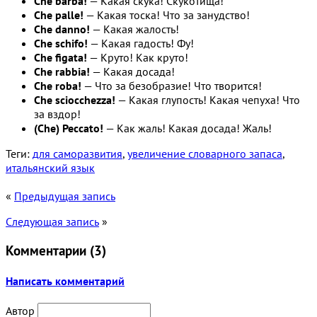
Che barba!
— Какая скука! Скукотища!
Che palle!
— Какая тоска! Что за занудство!
Che danno!
— Какая жалость!
Che schifo!
— Какая гадость! Фу!
Che figata!
— Круто! Как круто!
Che rabbia!
— Какая досада!
Che roba!
— Что за безобразие! Что творится!
Che sciocchezza!
— Какая глупость! Какая чепуха! Что
за вздор!
(Che) Peccato!
— Как жаль! Какая досада! Жаль!
Теги:
для саморазвития
,
увеличение словарного запаса
,
итальянский язык
«
Предыдущая запись
Следующая запись
»
Комментарии (
3
)
Написать комментарий
Автор