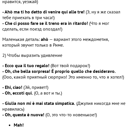
нравится, уезжай)
- Ahò ma ti ho detto di venire qui alle tre!
(Э, ну я же сказал
тебе приехать в три часа!)
- Che ci posso fare se il treno era in ritardo!
(Что я мог
сделать, если поезд опоздал!)
Маленькая деталь:
ahò
— вариант этого междометия,
который звучит только в Риме.
2) Чтобы выразить удивление
- Ecco qua il tuo regalo!
(Вот твой подарок!)
- Oh, che bella sorpresa! É proprio quello che desideravo.
(Ооо, какой приятный сюрприз! Это именно то, что я хотел!)
- Ehi, ciao!
(Эй, привет!)
- Oh, eccoti qui.
(О, а вот и ты.)
- Giulia non mi è mai stata simpatica.
(Джулия никогда мне не
нравилась)
- Oh, questa è nuova!
(О, это что-то новенькое!)
Mah!