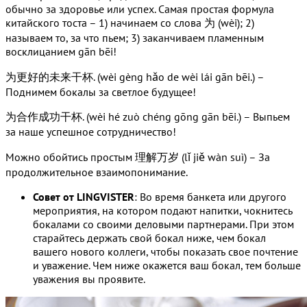
обычно за здоровье или успех. Самая простая формула
китайского тоста – 1) начинаем со слова 为 (wèi); 2)
называем то, за что пьем; 3) заканчиваем пламенным
восклицанием gān bēi!
为更好的未来干杯. (wèi gèng hǎo de wèi lái gān bēi.) –
Поднимем бокалы за светлое будущее!
为合作成功干杯. (wèi hé zuò chéng gōng gān bēi.) – Выпьем
за наше успешное сотрудничество!
Можно обойтись простым 理解万岁 (lǐ jiě wàn suì) – За
продолжительное взаимопонимание.
Совет от LINGVISTER
: Во время банкета или другого
мероприятия, на котором подают напитки, чокнитесь
бокалами со своими деловыми партнерами. При этом
старайтесь держать свой бокал ниже, чем бокал
вашего нового коллеги, чтобы показать свое почтение
и уважение. Чем ниже окажется ваш бокал, тем больше
уважения вы проявите.