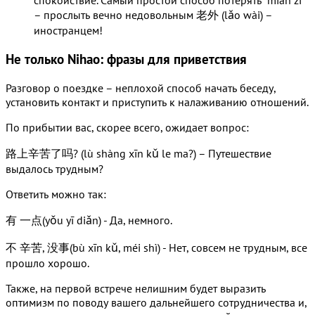
спокойствие. Самый простой способ потерять “miàn zi”
– прослыть вечно недовольным 老外 (lǎo wài) –
иностранцем!
Не только Nihao: фразы для приветствия
Разговор о поездке – неплохой способ начать беседу,
установить контакт и приступить к налаживанию отношений.
По прибытии вас, скорее всего, ожидает вопрос:
路上辛苦了吗? (lù shàng xīn kǔ le ma?) – Путешествие
выдалось трудным?
Ответить можно так:
有 一点(yǒu yī diǎn) - Да, немного.
不 辛苦, 没事(bù xīn kǔ, méi shì) - Нет, совсем не трудным, все
прошло хорошо.
Также, на первой встрече нелишним будет выразить
оптимизм по поводу вашего дальнейшего сотрудничества и,