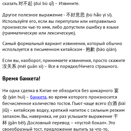
сказать 对不起 (duì bù qǐ) – Извините.
Другое полезное выражение - 不好意思 (bù hǎo yì si).
Используйте его, если вы перепутали или неправильно
произнесли чье-то имя, либо допустили ошибку в языке
(грамматическую или лексическую).
Самый формальный вариант извинения, который обычно
используется в письменном китайском - 抱歉 (bào qiàn).
Если вы, наоборот, принимаете извинения, просто скажите
没关系 (méi guān xì) – Все в порядке/Ничего страшного.
Время банкета!
Ни одна сделка в Китае не обходится без шикарного 宴
会 (yàn huì) –
банкета
, во время которого произносится
бесчисленное количество тостов. Пьют чаще всего 白酒 (bái
jiǔ) – китайскую водку, крепкий напиток с сильным резким
запахом. Вы, наверняка, не раз услышите выражение 干
杯 (gān bēi). Дословный перевод – «пустой бокал». Это
своеобразный тост, предложение выпить за что-то,