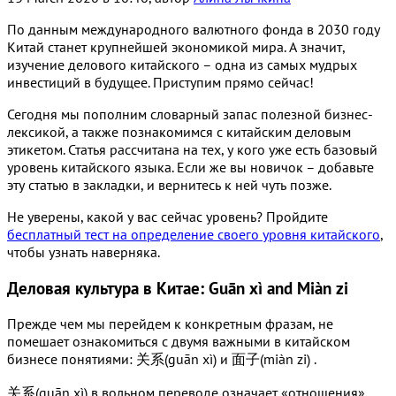
По данным международного валютного фонда в 2030 году
Китай станет крупнейшей экономикой мира. А значит,
изучение делового китайского – одна из самых мудрых
инвестиций в будущее. Приступим прямо сейчас!
Сегодня мы пополним словарный запас полезной бизнес-
лексикой, а также познакомимся с китайским деловым
этикетом. Статья рассчитана на тех, у кого уже есть базовый
уровень китайского языка. Если же вы новичок – добавьте
эту статью в закладки, и вернитесь к ней чуть позже.
Не уверены, какой у вас сейчас уровень? Пройдите
бесплатный тест на определение своего уровня китайского
,
чтобы узнать наверняка.
Деловая культура в Китае: Guān xì and Miàn zi
Прежде чем мы перейдем к конкретным фразам, не
помешает ознакомиться с двумя важными в китайском
бизнесе понятиями: 关系(guān xì) и 面子(miàn zi) .
关系(guān xì) в вольном переводе означает «отношения».