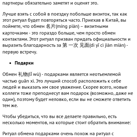
партнеры обязательно заметят и оценят это.
Лучше взять с собой в поездку побольше визиток, так как
этот ритуал будет повторяться часто. Приехав в Китай, вы
поймете, что обмен 名片(míng piàn) – визитными
карточками - это гораздо больше, чем просто обмен
контактами. Этот ритуал призван придать официальности и
выразить благодарность за 第 一次 见面(dì yī cì jiàn miàn) -
первую встречу.
Подарки
Обмен 礼物(lǐ wù) - подарками является неотъемлемой
частью guān xì. Это лучший способ расположить к себе
людей и выказать им свое уважение. Скорее всего, новые
коллеги тоже преподнесут вам подарок (возможно, даже не
один), поэтому будет неловко, если вы не сможете ответить
тем же.
Чтобы убедиться, что вы все делаете правильно, есть
несколько моментов, на которые стоит обратить внимание:
Ритуал обмена подарками очень похож на ритуал с