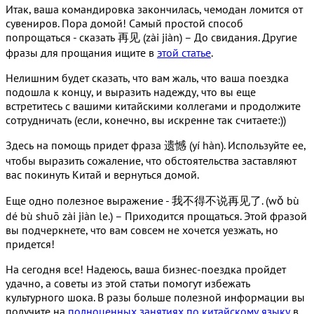
Итак, ваша командировка закончилась, чемодан ломится от
сувениров. Пора домой! Самый простой способ
попрощаться - сказать 再见 (zài jiàn) – До свидания. Другие
фразы для прощания ищите в
этой статье
.
Нелишним будет сказать, что вам жаль, что ваша поездка
подошла к концу, и выразить надежду, что вы еще
встретитесь с вашими китайскими коллегами и продолжите
сотрудничать (если, конечно, вы искренне так считаете:))
Здесь на помощь придет фраза 遗憾 (yí hàn). Используйте ее,
чтобы выразить сожаление, что обстоятельства заставляют
вас покинуть Китай и вернуться домой.
Еще одно полезное выражение - 我不得不说再见了. (wǒ bù
dé bù shuō zài jiàn le.) – Приходится прощаться. Этой фразой
вы подчеркнете, что вам совсем не хочется уезжать, но
придется!
На сегодня все! Надеюсь, ваша бизнес-поездка пройдет
удачно, а советы из этой статьи помогут избежать
культурного шока. В разы больше полезной информации вы
получите на
полноценных занятиях по китайскому языку
в