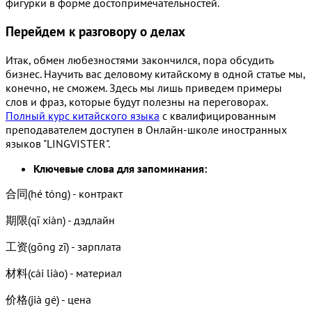
фигурки в форме достопримечательностей.
Перейдем к разговору о делах
Итак, обмен любезностями закончился, пора обсудить
бизнес. Научить вас деловому китайскому в одной статье мы,
конечно, не сможем. Здесь мы лишь приведем примеры
слов и фраз, которые будут полезны на переговорах.
Полный курс китайского языка
с квалифицированным
преподавателем доступен в Онлайн-школе иностранных
языков "LINGVISTER".
Ключевые слова для запоминания:
合同(hé tóng) - контракт
期限(qī xiàn) - дэдлайн
工资(gōng zī) - зарплата
材料(cái liào) - материал
价格(jià gé) - цена