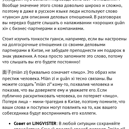
Вообще значение этого слова довольно широко и сложно,
поэтому в даже в русском языке люди используют слово
«гуанси» для описания деловых отношений. В разговорах
вы нередко будете слышать о налаживании «хороших guān
xì» с бизнес-партнерами и компаниями.
Стоит изучить тонкости гуанси, например, если вы настроены
на долгосрочные отношения со своими деловыми
партнерами в Китае, не забудьте преподнести им подарок в
знак уважения. А пока просто запомните это слово, потому
что слышать вы его будете постоянно!
面子(miàn zi) буквально означает «лицо». Это образ или
престиж человека. Miàn zi и guān xì тесно связаны. Вы
можете создать “miàn zi” кому-то, похвалив человека и
показав, что вы доверяете ему и уважаете его. Если
публично раскритиковать человека, он потеряет «лицо».
Потеря лица – мини-трагедия в Китае, поэтому помните, что
ваши слова и поступки могут повлиять на то, как вашего
собеседника будут воспринимать его коллеги.
Совет от LINGVISTER
: В любой ситуации сохраняйте