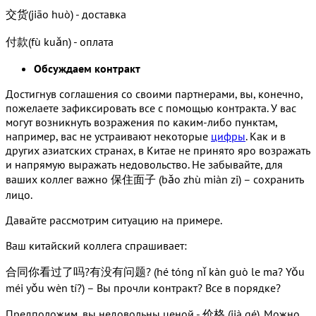
交货(jiāo huò) - доставка
付款(fù kuǎn) - оплата
Обсуждаем контракт
Достигнув соглашения со своими партнерами, вы, конечно,
пожелаете зафиксировать все с помощью контракта. У вас
могут возникнуть возражения по каким-либо пунктам,
например, вас не устраивают некоторые
цифры
. Как и в
других азиатских странах, в Китае не принято яро возражать
и напрямую выражать недовольство. Не забывайте, для
ваших коллег важно 保住面子 (bǎo zhù miàn zi) – сохранить
лицо.
Давайте рассмотрим ситуацию на примере.
Ваш китайский коллега спрашивает:
合同你看过了吗?有没有问题? (hé tóng nǐ kàn guò le ma? Yǒu
méi yǒu wèn tí?) – Вы прочли контракт? Все в порядке?
Предположим, вы недовольны ценой - 价格 (jià gé). Можно