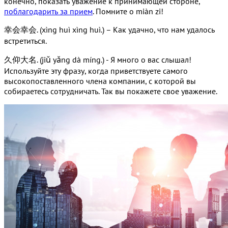
конечно, показать уважение к принимающей стороне,
поблагодарить за прием
. Помните о miàn zi!
幸会幸会. (xìng huì xìng huì.) – Как удачно, что нам удалось
встретиться.
久仰大名. (jiǔ yǎng dà míng.) - Я много о вас слышал!
Используйте эту фразу, когда приветствуете самого
высокопоставленного члена компании, с которой вы
собираетесь сотрудничать. Так вы покажете свое уважение.