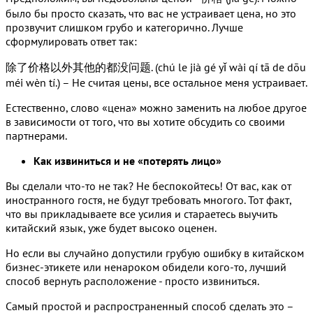
было бы просто сказать, что вас не устраивает цена, но это
прозвучит слишком грубо и категорично. Лучше
сформулировать ответ так:
除了价格以外其他的都没问题. (chú le jià gé yǐ wài qí tā de dōu
méi wèn tí.) – Не считая цены, все остальное меня устраивает.
Естественно, слово «цена» можно заменить на любое другое
в зависимости от того, что вы хотите обсудить со своими
партнерами.
Как извиниться и не «потерять лицо»
Вы сделали что-то не так? Не беспокойтесь! От вас, как от
иностранного гостя, не будут требовать многого. Тот факт,
что вы прикладываете все усилия и стараетесь выучить
китайский язык, уже будет высоко оценен.
Но если вы случайно допустили грубую ошибку в китайском
бизнес-этикете или ненароком обидели кого-то, лучший
способ вернуть расположение - просто извиниться.
Самый простой и распространенный способ сделать это –