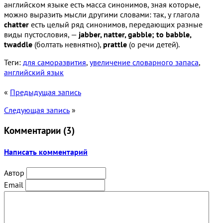
английском языке есть масса синонимов, зная которые,
можно выразить мысли другими словами: так, у глагола
chatter
есть целый ряд синонимов, передающих разные
виды пустословия, —
jabber, natter, gabble; to babble,
twaddle
(болтать невнятно),
prattle
(о речи детей).
Теги:
для саморазвития
,
увеличение словарного запаса
,
английский язык
«
Предыдущая запись
Следующая запись
»
Комментарии (
3
)
Написать комментарий
Автор
Email