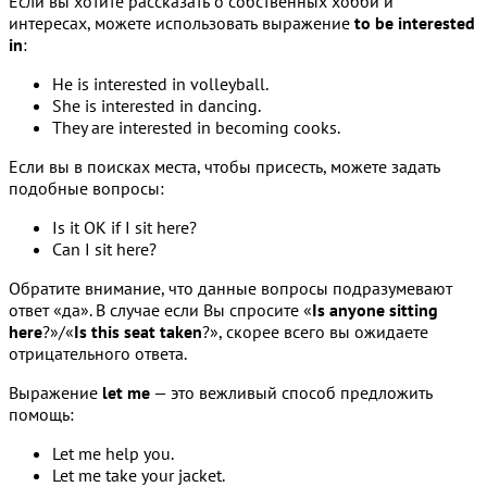
Если вы хотите рассказать о собственных хобби и
интересах, можете использовать выражение
to be interested
in
:
He is interested in volleyball.
She is interested in dancing.
They are interested in becoming cooks.
Если вы в поисках места, чтобы присесть, можете задать
подобные вопросы:
Is it OK if I sit here?
Can I sit here?
Обратите внимание, что данные вопросы подразумевают
ответ «да». В случае если Вы спросите «
Is anyone sitting
here
?»/«
Is this seat taken
?», скорее всего вы ожидаете
отрицательного ответа.
Выражение
let me
— это вежливый способ предложить
помощь:
Let me help you.
Let me take your jacket.