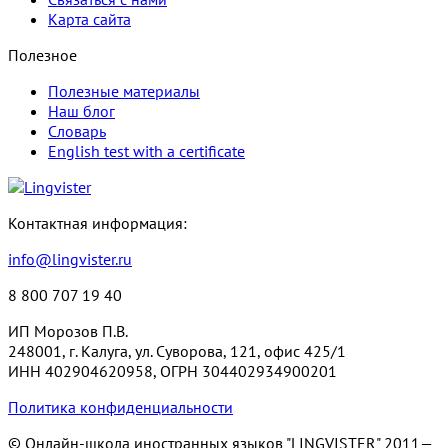
Карта сайта
Полезное
Полезные материалы
Наш блог
Словарь
English test with a certificate
Контактная информация:
info@lingvister.ru
8 800 707 19 40
ИП Морозов П.В.
248001, г. Калуга, ул. Суворова, 121, офис 425/1
ИНН 402904620958, ОГРН 304402934900201
Политика конфиденциальности
© Онлайн-школа иностранных языков "LINGVISTER"
2011—