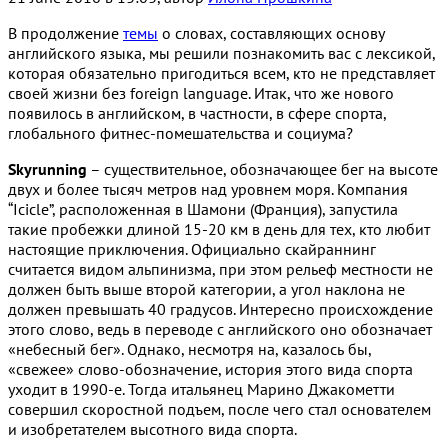
В продолжение
темы
о словах, составляющих основу
английского языка, мы решили познакомить вас с лексикой,
которая обязательно пригодиться всем, кто не представляет
своей жизни без foreign language. Итак, что же нового
появилось в английском, в частности, в сфере спорта,
глобального фитнес-помешательства и социума?
Skyrunning
– существительное, обозначающее бег на высоте
двух и более тысяч метров над уровнем моря. Компания
“Icicle”, расположенная в Шамони (Франция), запустила
такие пробежки длиной 15-20 км в день для тех, кто любит
настоящие приключения. Официально скайраннинг
считается видом альпинизма, при этом рельеф местности не
должен быть выше второй категории, а угол наклона не
должен превышать 40 градусов. Интересно происхождение
этого слово, ведь в переводе с английского оно обозначает
«небесный бег». Однако, несмотря на, казалось бы,
«свежее» слово-обозначение, история этого вида спорта
уходит в 1990-е. Тогда итальянец Марино Джакометти
совершил скоростной подъем, после чего стал основателем
и изобретателем высотного вида спорта.