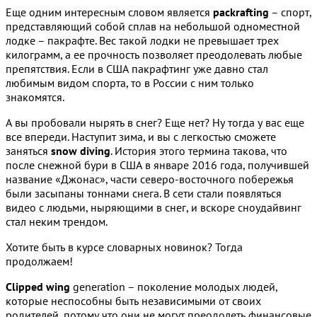
Еще одним интересным словом является
packrafting
– спорт,
представляющий собой сплав на небольшой одноместной
лодке – пакрафте. Вес такой лодки не превышает трех
килограмм, а ее прочность позволяет преодолевать любые
препятствия. Если в США пакрафтинг уже давно стал
любимым видом спорта, то в России с ним только
знакомятся.
А вы пробовали нырять в снег? Еще нет? Ну тогда у вас еще
все впереди. Наступит зима, и вы с легкостью сможете
заняться
snow diving
. История этого термина такова, что
после снежной бури в США в январе 2016 года, получившей
название «Джонас», части северо-восточного побережья
были засыпаны тоннами снега. В сети стали появляться
видео с людьми, ныряющими в снег, и вскоре сноудайвинг
стал неким трендом.
Хотите быть в курсе словарных новинок? Тогда
продолжаем!
Clipped wing
generation – поколение молодых людей,
которые неспособны быть независимыми от своих
родителей, потому что они не могут преодолеть финансовые