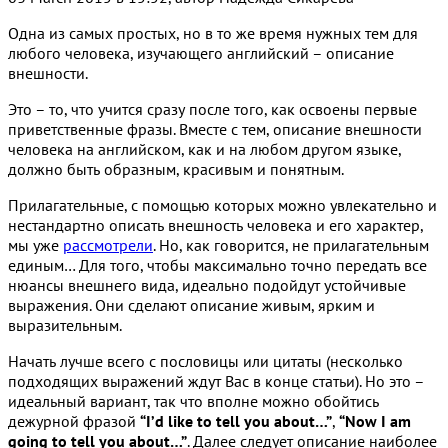
Одна из самых простых, но в то же время нужных тем для
любого человека, изучающего английский – описание
внешности.
Это – то, что учится сразу после того, как освоены первые
приветственные фразы. Вместе с тем, описание внешности
человека на английском, как и на любом другом языке,
должно быть образным, красивым и понятным.
Прилагательные, с помощью которых можно увлекательно и
нестандартно описать внешность человека и его характер,
мы уже
рассмотрели
. Но, как говорится, не прилагательным
единым… Для того, чтобы максимально точно передать все
нюансы внешнего вида, идеально подойдут устойчивые
выражения. Они сделают описание живым, ярким и
выразительным.
Начать лучше всего с пословицы или цитаты (несколько
подходящих выражений ждут Вас в конце статьи). Но это –
идеальный вариант, так что вполне можно обойтись
дежурной фразой
“I’d like to tell you about…”
,
“Now I am
going to tell you about…”
. Далее следует описание наиболее