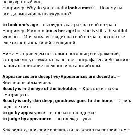
неаккуратный вид
Например: Why do you usually
look a mess
? – Почему ты
всегда выглядишь неаккуратно?
to look one’s age
– выглядеть как раз на свой возраст
Например: My mom
looks her age
but she is still a beautiful
woman. – Моя мама выглядит на свой возраст, но она все
еще остается красивой женщиной.
Ниже мы приведем несколько пословиц и выражений,
которые могут служить в качестве эпиграфа, если Вы хотите
написать описание внешности на английском.
Appearances are deceptive/Appearances are deceitful.
–
Внешность обманчива.
Beauty is in the eye of the beholder.
– Красота в глазах
смотрящего.
Beauty is only skin deep; goodness goes to the bone.
– С лица
воды не пить.
to go by appearance
– встречают по одежке
to judge by appearance
– по одежде судят
Как видите, описание внешности человека на английском –