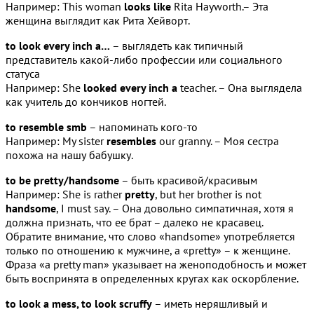
Например: This woman
looks like
Rita Hayworth.– Эта
женщина выглядит как Рита Хейворт.
to look every inch a…
– выглядеть как типичный
представитель какой-либо профессии или социального
статуса
Например: She
looked every inch a
teacher. – Она выглядела
как учитель до кончиков ногтей.
to resemble smb
– напоминать кого-то
Например: My sister
resembles
our granny. – Моя сестра
похожа на нашу бабушку.
to be pretty/handsome
– быть красивой/красивым
Например: She is rather
pretty
, but her brother is not
handsome
, I must say. – Она довольно симпатичная, хотя я
должна признать, что ее брат – далеко не красавец.
Обратите внимание, что слово «handsome» употребляется
только по отношению к мужчине, а «pretty» – к женщине.
Фраза «a pretty man» указывает на женоподобность и может
быть воспринята в определенных кругах как оскорбление.
to look a mess, to look scruffy
– иметь неряшливый и