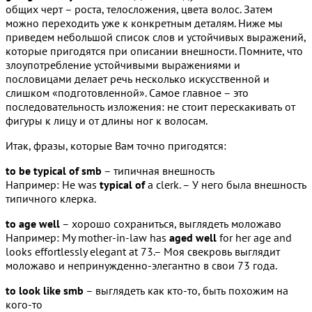
общих черт – роста, телосложения, цвета волос. Затем
можно переходить уже к конкретным деталям. Ниже мы
приведем небольшой список слов и устойчивых выражений,
которые пригодятся при описании внешности. Помните, что
злоупотребление устойчивыми выражениями и
пословицами делает речь несколько искусственной и
слишком «подготовленной». Самое главное – это
последовательность изложения: не стоит перескакивать от
фигуры к лицу и от длины ног к волосам.
Итак, фразы, которые Вам точно пригодятся:
to be typical of smb
– типичная внешность
Например: He was
typical of
a clerk. – У него была внешность
типичного клерка.
to age well
– хорошо сохраниться, выглядеть моложаво
Например: My mother-in-law has
aged well
for her age and
looks effortlessly elegant at 73.– Моя свекровь выглядит
моложаво и непринужденно-элегантно в свои 73 года.
to look like smb
– выглядеть как кто-то, быть похожим на
кого-то