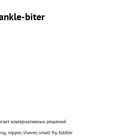
nkle-biter
лагает альтернативных решений
ling, nipper, shaver, small fry, tiddler