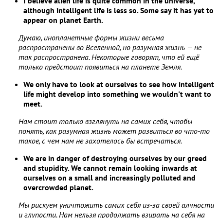
I believe alien life is quite common in the universe,
although intelligent life is less so. Some say it has yet to
appear on planet Earth.
Думаю, инопланетные формы жизни весьма
распространены во Вселенной, но разумная жизнь — не
так распространена. Некоторые говорят, что ей ещё
только предстоит появиться на планете Земля.
We only have to look at ourselves to see how intelligent
life might develop into something we wouldn't want to
meet.
Нам стоит только взглянуть на самих себя, чтобы
понять, как разумная жизнь может развиться во что-то
такое, с чем нам не захотелось бы встречаться.
We are in danger of destroying ourselves by our greed
and stupidity. We cannot remain looking inwards at
ourselves on a small and increasingly polluted and
overcrowded planet.
Мы рискуем уничтожить самих себя из-за своей алчности
и глупости. Нам нельзя продолжать взирать на себя на