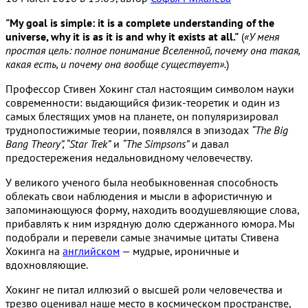
"My goal is simple: it is a complete understanding of the
universe, why it is as it is and why it exists at all."
(
«У меня
простая цель: полное понимание Вселенной, почему она такая,
какая есть, и почему она вообще существует».
)
Профессор Стивен Хокинг стал настоящим символом науки
современности: выдающийся физик-теоретик и один из
самых блестящих умов на планете, он популяризировал
труднопостижимые теории, появлялся в эпизодах
“The Big
Bang Theory”, “Star Trek”
и
“The Simpsons”
и давал
предостережения недальновидному человечеству.
У великого ученого была необыкновенная способность
облекать свои наблюдения и мысли в афористичную и
запоминающуюся форму, находить воодушевляющие слова,
прибавлять к ним изрядную долю сдержанного юмора. Мы
подобрали и перевели самые значимые цитаты Стивена
Хокинга на
английском
— мудрые, ироничные и
вдохновляющие.
Хокинг не питал иллюзий о высшей роли человечества и
трезво оценивал наше место в космическом пространстве,