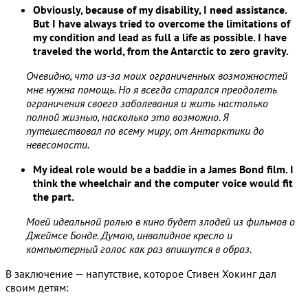
Obviously, because of my disability, I need assistance.
But I have always tried to overcome the limitations of
my condition and lead as full a life as possible. I have
traveled the world, from the Antarctic to zero gravity.
Очевидно, что из-за моих ограниченных возможностей
мне нужна помощь. Но я всегда старался преодолеть
ограничения своего заболевания и жить настолько
полной жизнью, насколько это возможно. Я
путешествовал по всему миру, от Антарктики до
невесомости.
My ideal role would be a baddie in a James Bond film. I
think the wheelchair and the computer voice would fit
the part.
Моей идеальной ролью в кино будет злодей из фильмов о
Джеймсе Бонде. Думаю, инвалидное кресло и
компьютерный голос как раз впишутся в образ.
В заключение — напутствие, которое Стивен Хокинг дал
своим детям: