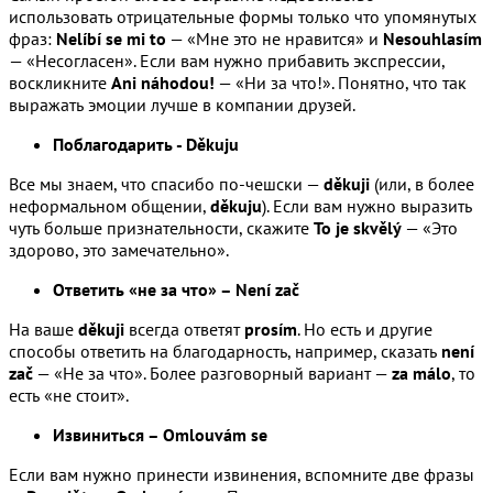
использовать отрицательные формы только что упомянутых
фраз:
Nelíbí se mi to
— «Мне это не нравится» и
Nesouhlasím
— «Несогласен». Если вам нужно прибавить экспрессии,
воскликните
Ani náhodou!
— «Ни за что!». Понятно, что так
выражать эмоции лучше в компании друзей.
Поблагодарить - Děkuju
Все мы знаем, что спасибо по-чешски —
děkuji
(или, в более
неформальном общении,
děkuju
). Если вам нужно выразить
чуть больше признательности, скажите
To je skvělý
— «Это
здорово, это замечательно».
Ответить «не за что» – Není zač
На ваше
děkuji
всегда ответят
prosím
. Но есть и другие
способы ответить на благодарность, например, сказать
není
zač
— «Не за что». Более разговорный вариант —
za málo
, то
есть «не стоит».
Извиниться – Omlouvám se
Если вам нужно принести извинения, вспомните две фразы