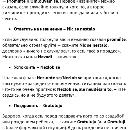
—
Promiňte
и
Omlouvám se
. Первое «извините» можно
сказать, если случайно толкнули кого-то, а второе
«извините» пригодится, если вы опоздали или забыли о
чем-то.
Ответить на извинение – Nic se nestalo
Если же случайно толкнули вас и вежливо сказали
promiňte
,
обязательно отреагируйте — скажите
Nic se nestalo
,
дословно «ничего не случилось», то есть «всё в порядке».
Можно сказать и
Nevadí
— «ничего».
Успокоить – Nezlob se
Полезная фраза
Nezlobte se/Nezlob se
пригодится, когда
вам нужно «разрядить» напряженную ситуацию или сказать
что-то не очень приятное:
Nezlob se, ale neudělám to
. — «Не
сердись, но я не буду этого делать».
Поздравить – Gratuluju
Здорово, когда есть повод поздравить кого-то со свадьбой
или рождением ребенка, — скажите
Gratuluju
(или
Gratuluji
в более формальной ситуации). В день рождения нет ничего