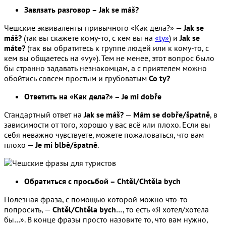
Завязать разговор – Jak se máš?
Чешские эквиваленты привычного «Как дела?» —
Jak se
máš?
(так вы скажете кому-то, с кем вы на
«ty»
) и
Jak se
máte?
(так вы обратитесь к группе людей или к кому-то, с
кем вы общаетесь на «vy»). Тем не менее, этот вопрос было
бы странно задавать незнакомцам, а с приятелем можно
обойтись совсем простым и грубоватым
Co ty?
Ответить на «Как дела?» – Je mi dobře
Стандартный ответ на
Jak se máš?
—
Mám se dobře/špatně
, в
зависимости от того, хорошо у вас всё или плохо. Если вы
себя неважно чувствуете, можете пожаловаться, что вам
плохо —
Je mi blbě/špatně
.
Обратиться с просьбой – Chtěl/Chtěla bych
Полезная фраза, с помощью которой можно что-то
попросить, —
Chtěl/Chtěla bych
…, то есть «Я хотел/хотела
бы…». В конце фразы просто назовите то, что вам нужно,