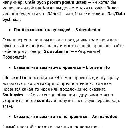
например:
Chtěl bych prosím jídelní lístek
. — «Я хотел бы
меню, пожалуйста». Когда вы делаете заказ в кафе, более
уместно будет сказать
Dám si…
или, более вежливо,
Dal/Dala
bych si…
.
Пройти сквозь толпу людей – S dovolením
Если в переполненном вагоне поезда или трамвае и вам
нужно выйти, но у вас на пути много людей, прокладывайте
себе дорогу, говоря
S dovolením!
— «Разрешите!
Позвольте!».
Сказать, что вам что-то нравится – Líbí se mi to
Líbí se mi to
переводится «Это мне нравится», и эту фразу
используют, когда говорят о предпочтениях. Если вам
нравится какая-то идея или предложение, скажите
Souhlasím
— «Согласен» (в общении с друзьями можно
укоротить это до
souhlas
и получить чешскую версию «да,
ага»).
Сказать, что вам что-то не нравится – Ani náhodou
Самый простой способ выразить недовольство —