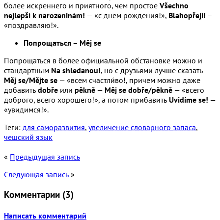
более искреннего и приятного, чем простое
Všechno
nejlepší k narozeninám!
— «с днём рождения!»,
Blahopřeji!
–
«поздравляю!».
Попрощаться – Měj se
Попрощаться в более официальной обстановке можно и
стандартным
Na shledanou!
, но с друзьями лучше сказать
Měj se/Mějte se
— «всем счастли́во!, причем можно даже
добавить
dobře
или
pěkně
—
Měj se dobře/pěkně
— «всего
доброго, всего хорошего!», а потом прибавить
Uvidíme se!
—
«увидимся!».
Теги:
для саморазвития
,
увеличение словарного запаса
,
чешский язык
«
Предыдущая запись
Следующая запись
»
Комментарии (
3
)
Написать комментарий