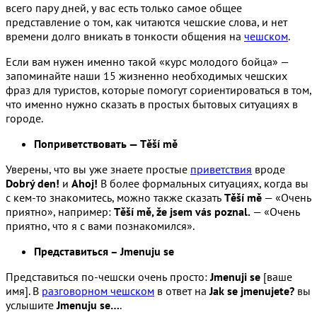
всего пару дней, у вас есть только самое общее
представление о том, как читаются чешские слова, и нет
времени долго вникать в тонкости общения на
чешском
.
Если вам нужен именно такой «курс молодого бойца» —
запоминайте наши 15 жизненно необходимых чешских
фраз для туристов, которые помогут сориентироваться в том,
что именно нужно сказать в простых бытовых ситуациях в
городе.
Поприветствовать — Těší mě
Уверены, что вы уже знаете простые
приветствия
вроде
Dobrý den!
и
Ahoj!
В более формальных ситуациях, когда вы
с кем-то знакомитесь, можно также сказать
Těší mě
— «Очень
приятно», например:
Těší mě, že jsem vás poznal.
— «Очень
приятно, что я с вами познакомился».
Представиться – Jmenuju se
Представиться по-чешски очень просто:
Jmenuji se
[ваше
имя]. В
разговорном чешском
в ответ на
Jak se jmenujete?
вы
услышите
Jmenuju se…
.