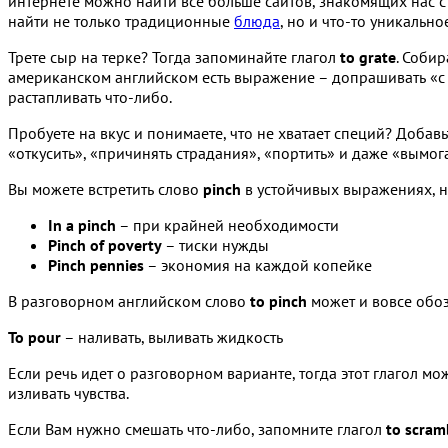
интернете можно найти все больше сайтов, знакомящих нас 
найти не только традиционные
блюда
, но и что-то уникальн
Трете сыр на терке? Тогда запоминайте глагол
to grate
. Соби
американском английском есть выражение – допрашивать «с 
растапливать что-либо.
Пробуете на вкус и понимаете, что не хватает специй? Добав
«откусить», «причинять страдания», «портить» и даже «вымога
Вы можете встретить слово
pinch
в устойчивых выражениях, 
In a pinch
– при крайней необходимости
Pinch of poverty
– тиски нужды
Pinch pennies
– экономия на каждой копейке
В разговорном английском слово
to pinch
может и вовсе обоз
To pour
– наливать, выливать жидкость
Если речь идет о разговорном варианте, тогда этот глагол м
изливать чувства.
Если Вам нужно смешать что-либо, запомните глагол
to scram