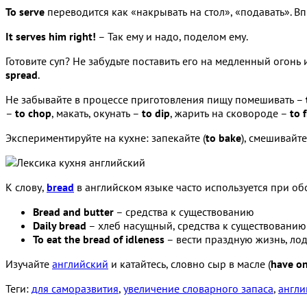
To serve
переводится как «накрывать на стол», «подавать». В
It serves him right!
– Так ему и надо, поделом ему.
Готовите суп? Не забудьте поставить его на медленный огонь
spread
.
Не забывайте в процессе приготовления пищу помешивать –
–
to chop
, макать, окунать –
to dip
, жарить на сковороде –
to 
Экспериментируйте на кухне: запекайте (
to bake
), смешивайте
К слову,
bread
в английском языке часто используется при об
Bread and butter
– средства к существованию
Daily bread
– хлеб насущный, средства к существованию
To eat the bread of idleness
– вести праздную жизнь, ло
Изучайте
английский
и катайтесь, словно сыр в масле (
have on
Теги:
для саморазвития
,
увеличение словарного запаса
,
англи