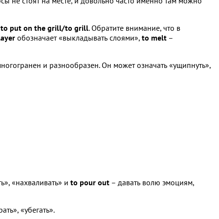
ы не стоят на месте, и довольно часто именно там можно
м
to put on the grill/to grill
. Обратите внимание, что в
layer
обозначает «выкладывать слоями»,
to melt
–
ногогранен и разнообразен. Он может означать «ущипнуть»,
ть», «нахваливать» и
to pour out
– давать волю эмоциям,
ать», «убегать».