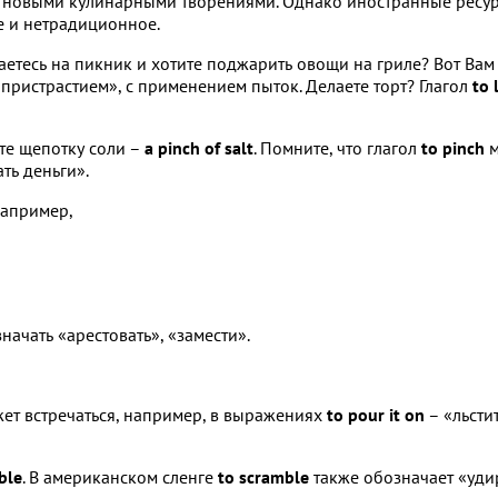
с новыми кулинарными творениями. Однако иностранные ресурс
ое и нетрадиционное.
раетесь на пикник и хотите поджарить овощи на гриле? Вот Ва
пристрастием», с применением пыток. Делаете торт? Глагол
to 
ьте щепотку соли –
a pinch of salt
. Помните, что глагол
to pinch
м
ть деньги».
например,
начать «арестовать», «замести».
ожет встречаться, например, в выражениях
to pour it on
– «льсти
ble
. В американском сленге
to scramble
также обозначает «удир