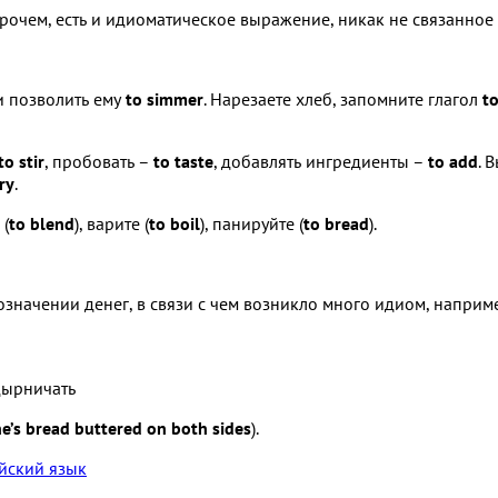
прочем, есть и идиоматическое выражение, никак не связанное 
 и позволить ему
to simmer
. Нарезаете хлеб, запомните глагол
to
to stir
, пробовать –
to taste
, добавлять ингредиенты –
to add
. 
fry
.
 (
to blend
), варите (
to boil
), панируйте (
to bread
).
означении денег, в связи с чем возникло много идиом, наприм
дырничать
e’s bread buttered on both sides
).
йский язык