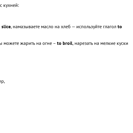
с кухней:
 slice
, намазываете масло на хлеб — используйте глагол
to
Вы можете жарить на огне –
to broil
, нарезать на мелкие куски
ер,