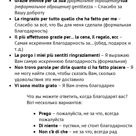
Grazie infinite per la Sua
(формальное обращение)
/tua
(неформальное обращение)
gentilezza – Спасибо за
Вашу доброту
La ringrazio per tutto quello che ha fatto per me
–
Спасибо за всё, что Вы для меня сделали (формальная
благодарность)
Il più affettuoso grazie per... la cena, il regalo, ecc
–
Самая искренняя благодарность за... (обед, подарок и
т. д.)
Le porgo i miei più sentiti ringraziamenti
– Я выражаю
Вам самую искреннюю благодарность (формальная)
Non trovo parole per dirle quanto ci ha fatto piacere
– Я
не могу найти слов, чтобы сказать Вам, сколько
удовольствия это мне доставило
Vi sono molto grato
– Я Вам очень благодарен
Что вы можете ответить, когда благодарят вас?
Вот несколько вариантов:
Prego
– пожалуйста, не за что, всегда
пожалуйста
Di niente
– пустяки, не стоит благодарности
Non c’è di che
– не за что, всегда рад