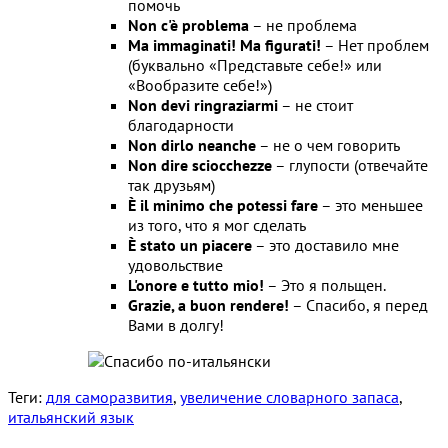
помочь
Non c'è problema
– не проблема
Ma immaginati! Ma figurati!
– Нет проблем
(буквально «Представьте себе!» или
«Вообразите себе!»)
Non devi ringraziarmi
– не стоит
благодарности
Non dirlo neanche
– не о чем говорить
Non dire sciocchezze
– глупости (отвечайте
так друзьям)
È il minimo che potessi fare
– это меньшее
из того, что я мог сделать
È stato un piacere
– это доставило мне
удовольствие
L'onore e tutto mio!
– Это я польщен.
Grazie, a buon rendere!
– Спасибо, я перед
Вами в долгу!
Теги:
для саморазвития
,
увеличение словарного запаса
,
итальянский язык