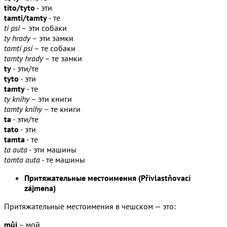
tito/tyto
- эти
tamti/tamty
- те
ti psi
– эти собаки
ty hrady
– эти замки
tamti psi
– те собаки
tamty hrady
– те замки
ty
- эти/те
tyto
- эти
tamty
- те
ty knihy
– эти книги
tamty knihy
– те книги
ta
- эти/те
tato
- эти
tamta
- те
ta auta
- эти машины
tamta auta
- те машины
Притяжательные местоимения (Přivlastňovací
zájmena)
Притяжательные местоимения в чешском — это:
můj
– мой