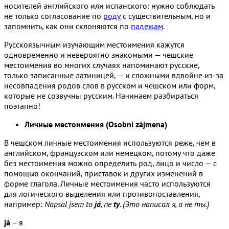
носителей английского или испанского: нужно соблюдать
не только согласование по
роду
с существительным, но и
запомнить, как они склоняются по
падежам
.
Русскоязычным изучающим местоимения кажутся
одновременно и невероятно знакомыми — чешские
местоимения во многих случаях напоминают русские,
только записанные латиницей, — и сложными вдвойне из-за
несовпадения родов слов в русском и чешском или форм,
которые не созвучны русским. Начинаем разбираться
поэтапно!
Личные местоимения (Osobní zájmena)
В чешском личные местоимения используются реже, чем в
английском, французском или немецком, потому что даже
без местоимения можно определить род, лицо и число — с
помощью окончаний, приставок и других изменений в
форме глагола. Личные местоимения часто используются
для логического выделения или противопоставления,
например:
Napsal jsem to
já
, ne
ty
. (Это написал я, а не ты.)
já
– я