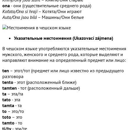
ona
- они (существительные среднего рода)
Koťata/Ona si hrají
– Котята/Они играют
Auta/Ona jsou bílá
– Машины/Они белые
Указательные местоимения (Ukazovací zájmena)
В чешском языке употребляются указательные местоимения
мужского, женского и среднего рода, которые выделяют и
направляют внимание на определенный предмет или лицо:
ten
– этот/тот (предмет или лицо известно из предыдущего
разговора
tento
- этот (расположенный ближе)
tamten
- тот (расположенный дальше)
ta
– эта/та
tato
- эта
tamtа
- та
to
– это/то
toto
– это
tamtо
- то
ti/ty
- эти/те