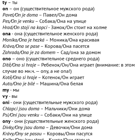
ty
– ты
on
– он (существительное мужского рода)
Pavel/On je doma
– Павел/Он дома
Pes/On je venku
– Собака/Она на улице
Hrad/On stojí na kopci
- Замок/Он стоит на холме
ona
- она (существительное женского рода)
Monika/Ona je hezká
– Моника/Она красивая
Kráva/Ona se pase
– Корова/Она пасется
Zahrada/Ona je za domem
– Сад/она за домом
ono
– оно (существительное среднего рода)
Dítě/Ono si hraje
– Ребенок/Он/Она играет (внимание: в этом
случае во мн.ч. — ony, а не ona!)
Kotě/Ono si hraje
– Котенок/Он играет
Auto/Ono je bílé
– Машина/Она белая
my
- мы
vy
- вы
oni
- они (существительные мужского рода)
Chlapci jsou doma
– Мальчики/Они дома
Psi/Oni jsou venku
– Собаки/Они на улице
ony
- они (существительные женского рода)
Dívky/Ony jsou doma
– Девочки/Они дома
Krávy/Ony se pasou
– Коровы/Они пасутся
Knihy/Ony jsou staré
– Книги/Они старые