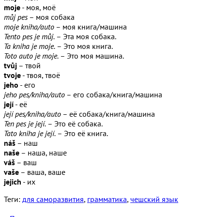
moje
- моя, моё
můj pes
– моя собака
moje kniha/auto
– моя книга/машина
Tento pes je můj.
– Эта моя собака.
Ta kniha je moje.
– Это моя книга.
Toto auto je moje.
– Это моя машина.
tvůj
– твой
tvoje
- твоя, твоё
jeho
- его
jeho pes/kniha/auto
– его собака/книга/машина
její
- её
její pes/kniha/auto
– её собака/книга/машина
Ten pes je její.
– Это её собака.
Tato kniha je její.
– Это её книга.
náš
– наш
naše
– наша, наше
váš
– ваш
vaše
– ваша, ваше
jejich
- их
Теги:
для саморазвития
,
грамматика
,
чешский язык