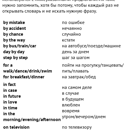
нужно запомнить, хотя бы потому, чтобы каждый раз не
открывать словарь и не искать нужную фразу.
by mistake
по ошибке
by accident
нечаянно
by chance
случайно
by the way
кстати
by bus/train/car
на автобусе/поезде/машине
day by day
день за днем
step by step
шаг за шагом
for a
пойти на прогулку/танцевать/
walk/dance/drink/swim
пить/плавать
for breakfast/dinner
на завтрак/обед
in fact
на самом деле
in case
в случае
in future
в будущем
in love
влюблен
in time
вовремя
in the
утром/вечером/днем
morning/evening/afternoon
on television
по телевизору