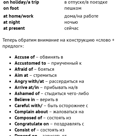
on holiday/a trip
в отпуске/в поездке
on foot
пешком
at home/work
дома/на работе
at night
ночью
at present
сейчас
Теперь обратим внимание на конструкцию «слово +
предлог»:
Accuse of
– обвинять в
Accustomed to
– приученный к
Afraid of
– бояться
Aim at
– стремиться
Angry with/at
– рассердиться на
Arrive at/in
– прибывать на/в
Ashamed of
– стыдиться чего-либо
Believe in
– верить в
Careful with/
– быть осторожнее с
Complain about
– жаловаться на
Composed of
– состоять из
Congratulate on
– поздравлять с
Consist of
– состоять из
Depend on
– зависеть от