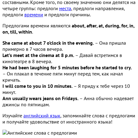
составными. Кроме того, по своему значению они делятся на
четыре группы: предлоги
места
, предлоги направления,
предлоги
времени
и предлоги причины.
Предлогами времени являются
about, after, at, during, for, in,
on, till, within
.
She came at about 7 o’clock in the evening.
– Она пришла
примерно в 7 часов вечера.
Let’s meet at the cinema at 8 p.m.
– Давай встретимся в
кинотеатре в 8 вечера.
He had been laughing for 5 minutes before he started to cry.
– Он плакал в течение пяти минут перед тем, как начал
кричать.
I will come to you in 10 minutes.
– Я приду к тебе через 10
минут.
Ann usually wears jeans on Fridays.
– Анна обычно надевает
джинсы по пятницам.
Изучайте
английский язык
, запоминайте слова с предлогами
и получайте удовольствие от иностранного языка!