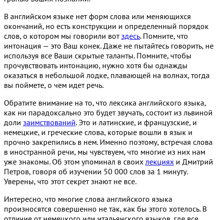
В английском языке нет форм слова или меняющихся
окончаний, но есть конструкции и определенный порядок
слов, о котором мы говорили вот
здесь
. Помните, что
интонация — это Ваш конек. Даже не пытайтесь говорить, не
используя все Ваши скрытые таланты. Помните, чтобы
прочувствовать интонацию, нужно хотя бы однажды
оказаться в небольшой лодке, плавающей на волнах, тогда
вы поймете, о чем идет речь.
Обратите внимание на то, что лексика английского языка,
как ни парадоксально это будет звучать, состоит из львиной
доли
заимствований
. Это и латинские, и французские, и
немецкие, и греческие слова, которые вошли в язык и
прочно закрепились в нем. Именно поэтому, встречая слова
в иностранной речи, мы чувствуем, что многие из них нам
уже знакомы. Об этом упоминал в своих
лекциях
и Дмитрий
Петров, говоря об изучении 50 000 слов за 1 минуту.
Уверены, что этот секрет знают не все.
Интересно, что многие слова английского языка
произносятся совершенно не так, как бы этого хотелось. В
отличие от немецкого или итальянского языков, где все