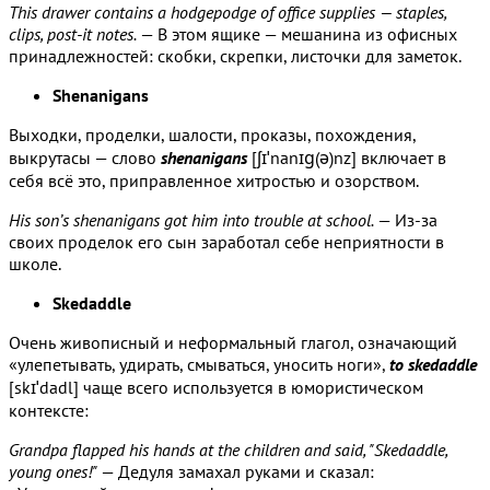
This drawer contains a hodgepodge of office supplies — staples,
clips, post-it notes.
— В этом ящике — мешанина из офисных
принадлежностей: скобки, скрепки, листочки для заметок.
Shenanigans
Выходки, проделки, шалости, проказы, похождения,
выкрутасы — слово
shenanigans
[ʃɪˈnanɪɡ(ə)nz] включает в
себя всё это, приправленное хитростью и озорством.
His son’s shenanigans got him into trouble at school.
— Из-за
своих проделок его сын заработал себе неприятности в
школе.
Skedaddle
Очень живописный и неформальный глагол, означающий
«улепетывать, удирать, смываться, уносить ноги»,
to skedaddle
[skɪˈdadl] чаще всего используется в юмористическом
контексте:
Grandpa flapped his hands at the children and said, "Skedaddle,
young ones!"
— Дедуля замахал руками и сказал: