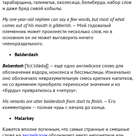
тарабарщина, галиматья, околесица, белиберда, набор слов
и даже бред сивой кобылы.
My one-year-old nephew can say a few words, but most of what
comes out of his mouth is gibberish.
— Мой годовалый
племянник может произнести несколько слов, но в
основном он не может выговорить ничего
членораздельного.
Balderdash
Balserdash
[ˈbɔːldədaʃ] — ещё одно английское слово для
обозначения вздора, нонсенса и бессмыслицы. Изначально
оно обозначало невразумительную смесь крепких напитков,
но со временем приобрело переносное значение и из
«бурды» превратилось в «чепуху»:
His remarks are utter balderdash from start to finish.
— Его
комментарии — полная чушь с начала до конца.
Malarkey
Кажется вполне логичным, что самые странные и смешные
слова на
английском
обозначают нечто непонятное или