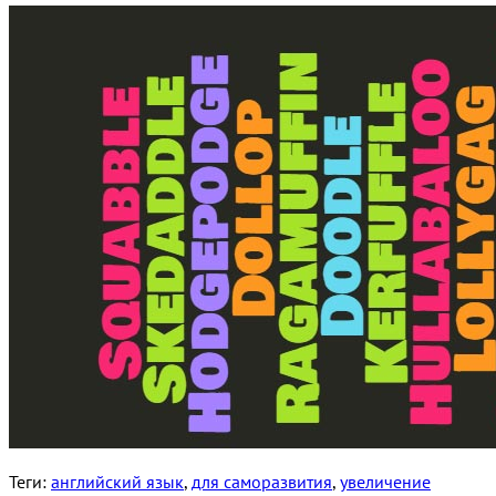
Теги:
английский язык
,
для саморазвития
,
увеличение