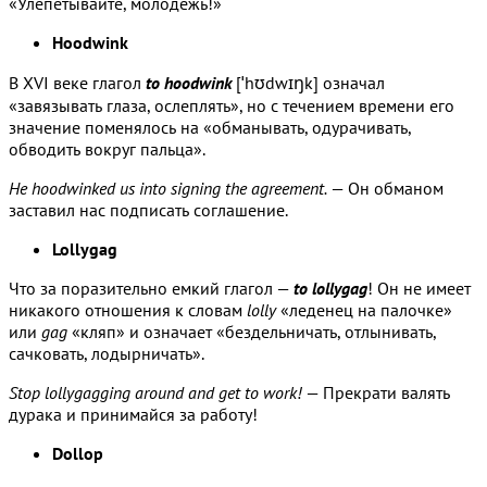
«Улепетывайте, молодежь!»
Hoodwink
В XVI веке глагол
to hoodwink
[ˈhʊdwɪŋk] означал
«завязывать глаза, ослеплять», но с течением времени его
значение поменялось на «обманывать, одурачивать,
обводить вокруг пальца».
He hoodwinked us into signing the agreement.
— Он обманом
заставил нас подписать соглашение.
Lollygag
Что за поразительно емкий глагол —
to lollygag
! Он не имеет
никакого отношения к словам
lolly
«леденец на палочке»
или
gag
«кляп» и означает «бездельничать, отлынивать,
сачковать, лодырничать».
Stop lollygagging around and get to work!
— Прекрати валять
дурака и принимайся за работу!
Dollop