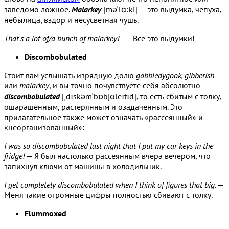
заведомо ложное.
Malarkey
[məˈlɑːki] — это выдумка, чепуха,
небылица, вздор и несусветная чушь.
That's a lot of/a bunch of malarkey!
— Всё это выдумки!
Discombobulated
Стоит вам услышать изрядную долю
gobbledygook, gibberish
или
malarkey
, и вы точно почувствуете себя абсолютно
discombobulated
[ˌdɪskəmˈbɒbjʊleɪtɪd], то есть сбитым с толку,
ошарашенным, растерянным и озадаченным. Это
прилагательное также может означать «рассеянный» и
«неорганизованный»:
I was so discombobulated last night that I put my car keys in the
fridge!
— Я был настолько рассеянным вчера вечером, что
запихнул ключи от машины в холодильник.
I get completely discombobulated when I think of figures that big
. —
Меня такие огромные цифры полностью сбивают с толку.
Flummoxed