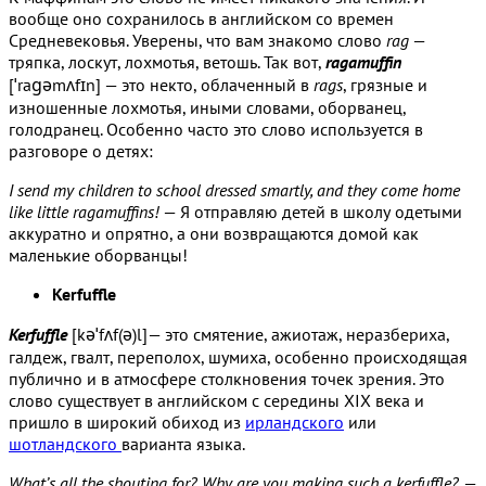
вообще оно сохранилось в английском со времен
Средневековья. Уверены, что вам знакомо слово
rag
—
тряпка, лоскут, лохмотья, ветошь. Так вот,
ragamuffin
[ˈraɡəmʌfɪn] — это некто, облаченный в
rags
, грязные и
изношенные лохмотья, иными словами, оборванец,
голодранец. Особенно часто это слово используется в
разговоре о детях:
I send my children to school dressed smartly, and they come home
like little ragamuffins!
— Я отправляю детей в школу одетыми
аккуратно и опрятно, а они возвращаются домой как
маленькие оборванцы!
Kerfuffle
Kerfuffle
[kəˈfʌf(ə)l]— это смятение, ажиотаж, неразбериха,
галдеж, гвалт, переполох, шумиха, особенно происходящая
публично и в атмосфере столкновения точек зрения. Это
слово существует в английском с середины XIX века и
пришло в широкий обиход из
ирландского
или
шотландского
варианта языка.
What’s all the shouting for? Why are you making such a kerfuffle?
—