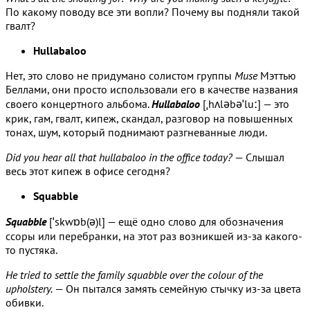
По какому поводу все эти вопли? Почему вы подняли такой
гвалт?
Hullabaloo
Нет, это слово не придумано солистом группы
Muse
Мэттью
Беллами, они просто использовали его в качестве названия
своего концертного альбома.
Hullabaloo
[ˌhʌləbəˈluː] — это
крик, гам, гвалт, кипеж, скандал, разговор на повышенных
тонах, шум, который поднимают разгневанные люди.
Did you hear all that hullabaloo in the office today?
— Слышал
весь этот кипеж в офисе сегодня?
Squabble
Squabble
[ˈskwɒb(ə)l] — ещё одно слово для обозначения
ссоры или перебранки, на этот раз возникшей из-за какого-
то пустяка.
He tried to settle the family squabble over the colour of the
upholstery.
— Он пытался замять семейную стычку из-за цвета
обивки.