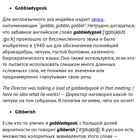
Gobbledygook
Для англоязычного уха индейка издает
звуки
,
напоминающие
“gobble, gobble, gobble”
. Нетрудно догадаться,
что забавное английское слово
gobbledygook
[ˈɡɒb(ə)ldɪ
ˌɡuːk] произошло от бессмысленного звука и было
изобретено в 1940-ых для обозначения полнейшей
абракадабры, чепухи, пустой болтовни, казенного
бюрократического языка. Оно также используется, если кто-
то пытается использовать слишком много длинных
«сложных» слов, не понимая их значения или
преднамеренно «запутывая» свою речь.
The Director was talking a load of gobbledygook in that meeting. I
have no idea what he wants!
— Директор наговорил какой-то
чепухи на том собрании. Я понятия не имею, чего он хочет!
Gibberish
Если кто-то уличен в
gobbledegook
, с большой долей
вероятности он говорит
gibberish
[ˈdʒɪb(ə)rɪʃ]. В русском есть
множество колоритных эквивалентов этого слова —