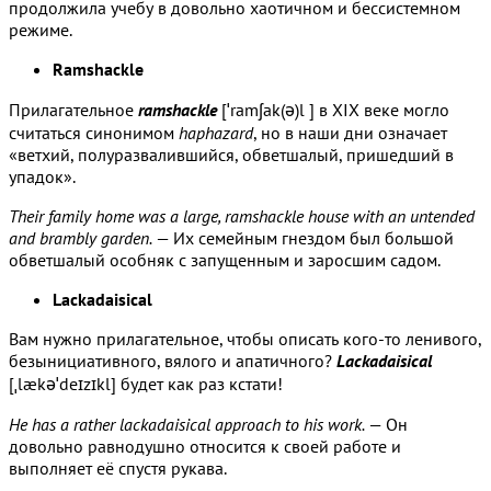
продолжила учебу в довольно хаотичном и бессистемном
режиме.
Ramshackle
Прилагательное
ramshackle
[ˈramʃak(ə)l ] в XIX веке могло
считаться синонимом
haphazard
, но в наши дни означает
«ветхий, полуразвалившийся, обветшалый, пришедший в
упадок».
Their family home was a large, ramshackle house with an untended
and brambly garden.
— Их семейным гнездом был большой
обветшалый особняк с запущенным и заросшим садом.
Lackadaisical
Вам нужно прилагательное, чтобы описать кого-то ленивого,
безынициативного, вялого и апатичного?
Lackadaisical
[ˌlækəˈdeɪzɪkl] будет как раз кстати!
He has a rather lackadaisical approach to his work.
— Он
довольно равнодушно относится к своей работе и
выполняет её спустя рукава.