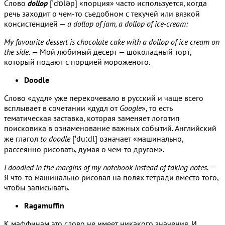
Слово
dollop
[ˈdɒləp] «порция» часто используется, когда
речь заходит о чем-то съедобном с текучей или вязкой
консистенцией —
a dollop of jam, a dollop of ice-cream:
My favourite dessert is chocolate cake with a dollop of ice cream on
the side.
— Мой любимый десерт — шоколадный торт,
который подают с порцией мороженого.
Doodle
Слово «дудл» уже перекочевало в русский и чаще всего
всплывает в сочетании «дудл от
Google
», то есть
тематическая заставка, которая заменяет логотип
поисковика в ознаменование важных событий. Английский
же глагол
to doodle
[ˈduːdl] означает «машинально,
рассеянно рисовать, думая о чем-то другом».
I doodled in the margins of my notebook instead of taking notes.
—
Я что-то машинально рисовал на полях тетради вместо того,
чтобы записывать.
Ragamuffin
К маффинам это слово не имеет никакого значения. И