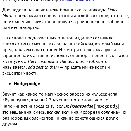
Две недели назад читатели британского таблоида
Daily
Mirror
предложили свои варианты английских слов, которые,
по их мнению, звучат или пишутся крайне нелепо, забавно
или нестандартно.
На основе предложенных ответов издание составило
список самых смешных слов на английском, который мы и
представляем вам сегодня. Несмотря на их кажущуюся
странность, их активно используют авторы новостных статей
в статусных
The Economist
и
The Guardian
, чтобы, что
называется,
add zest to them
— придать им живости и
эксцентричности.
Hodgepodge
Звучит как какое-то магическое варево из мульсериала
«Вуншпунш», правда? Значение этого слова чем-то
напоминает ингредиенты зелья:
hodgepodge
[ˈhɒdʒpɒdʒ] —
это мешанина, смесь, всякая всячина, «сборная солянка» из
разнородных элементов, никак не сочетающихся друг с
другом.