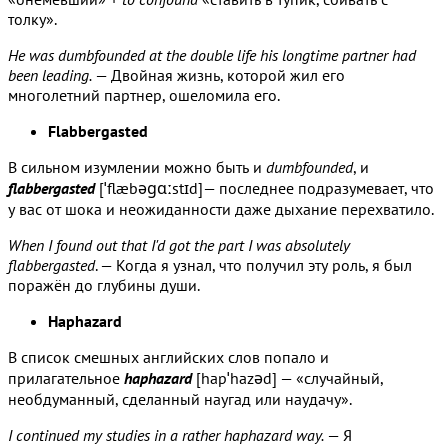
толку».
He was dumbfounded at the double life his longtime partner had
been leading.
— Двойная жизнь, которой жил его
многолетний партнер, ошеломила его.
Flabbergasted
В сильном изумлении можно быть и
dumbfounded
, и
flabbergasted
[ˈflæbəɡɑːstɪd]— последнее подразумевает, что
у вас от шока и неожиданности даже дыхание перехватило.
When I found out that I'd got the part I was absolutely
flabbergasted
. — Когда я узнал, что получил эту роль, я был
поражён до глубины души.
Haphazard
В список смешных английских слов попало и
прилагательное
haphazard
[hapˈhazəd] — «случайный,
необдуманный, сделанный наугад или наудачу».
I continued my studies in a rather haphazard way.
— Я