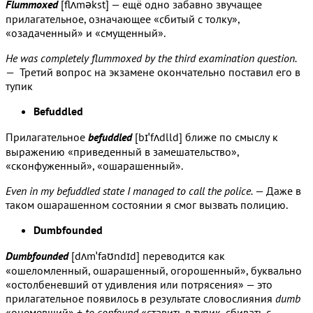
Flummoxed
[flʌməkst] — ещё одно забавно звучащее
прилагательное, означающее «сбитый с толку»,
«озадаченный» и «смущенный».
He was completely flummoxed by the third examination question.
— Третий вопрос на экзамене окончательно поставил его в
тупик
Befuddled
Прилагательное
befuddled
[bɪˈfʌdlld] ближе по смыслу к
выражению «приведенный в замешательство»,
«сконфуженный», «ошарашенный».
Even in my befuddled state I managed to call the police.
— Даже в
таком ошарашенном состоянии я смог вызвать полицию.
Dumbfounded
Dumbfounded
[dʌmˈfaʊndɪd] переводится как
«ошеломленный, ошарашенный, огорошенный», буквально
«остолбеневший от удивления или потрясения» — это
прилагательное появилось в результате словослияния
dumb
«онемевший» +
to confound
«ставить в тупик, сбивать с